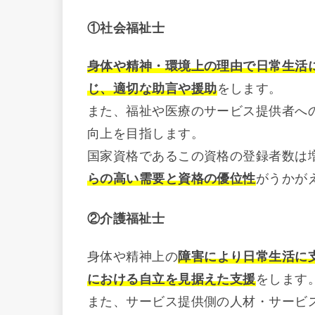
①社会福祉士
身体や精神・環境上の理由で日常生活
じ、適切な助言や援助
をします。
また、福祉や医療のサービス提供者へ
向上を目指します。
国家資格であるこの資格の登録者数は
らの高い需要と資格の優位性
がうかが
②介護福祉士
身体や精神上の
障害により日常生活に
における自立を見据えた支援
をします
また、サービス提供側の人材・サービ