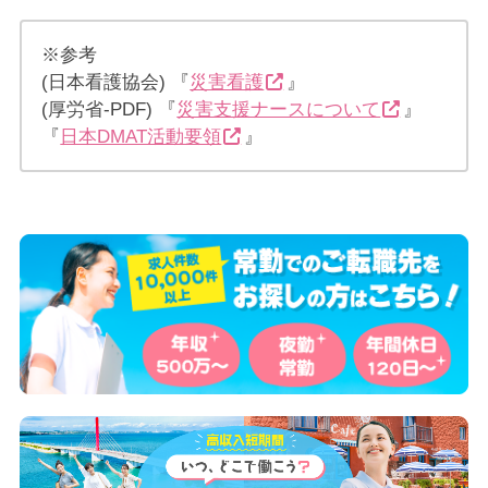
※参考
(日本看護協会) 『
災害看護
』
(厚労省-PDF) 『
災害支援ナースについて
』
『
日本DMAT活動要領
』