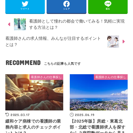
ツイート
シェア
送る
看護師として憧れの都会で働いてみる！気軽に実現
する方法とは？
看護師さんの求人情報、みんなが注目するポイント
とは？
RECOMMEND
看護師さんの仕事探し
看護師さんの仕事探し
2025.03.17
2025.06.19
緩和ケア病棟での看護師の業
【2025年版】房総・東葛北
務内容と求人のチェックポイ
部・北総で看護師求人を探す