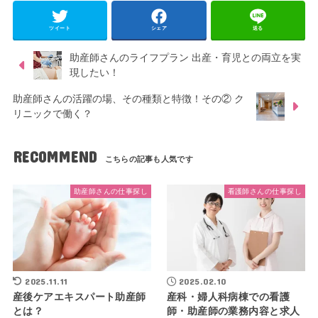
ツイート
シェア
送る
助産師さんのライフプラン 出産・育児との両立を実
現したい！
助産師さんの活躍の場、その種類と特徴！その② ク
リニックで働く？
RECOMMEND
助産師さんの仕事探し
看護師さんの仕事探し
2025.11.11
2025.02.10
産後ケアエキスパート助産師
産科・婦人科病棟での看護
とは？
師・助産師の業務内容と求人