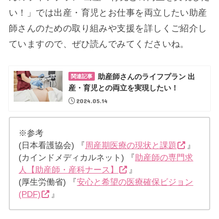
い！」では出産・育児とお仕事を両立したい助産
師さんのための取り組みや支援を詳しくご紹介し
ていますので、ぜひ読んでみてくださいね。
助産師さんのライフプラン 出
関連記事
産・育児との両立を実現したい！
2024.05.14
※参考
(日本看護協会) 『
周産期医療の現状と課題
』
(カインドメディカルネット) 『
助産師の専門求
人【助産師・産科ナース】
』
(厚生労働省) 『
安心と希望の医療確保ビジョン
(PDF)
』