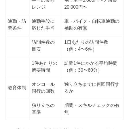
手当の金額
例：主任5,000円〜／所長
レンジ
20,000円〜
通勤・訪
通勤手段に
車・バイク・自転車通勤の
問条件
応じた手当
補助の有無
訪問件数の
1日あたりの訪問件数
目安
（例：4〜6件）
1件あたりの
訪問1件にかかる平均時間
所要時間
（例：30〜60分）
オンコール
独り立ちまでに何回同行す
教育体制
同行の回数
るか
独り立ちの
期間・スキルチェックの有
基準
無