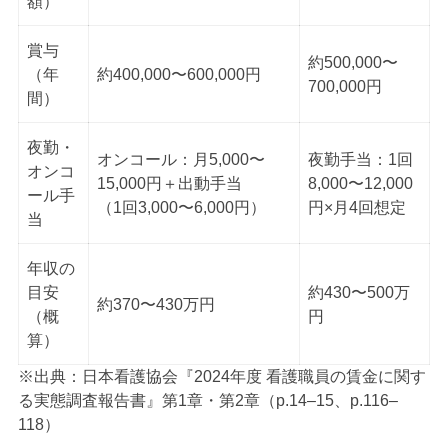
額）
賞与
約500,000〜
（年
約400,000〜600,000円
700,000円
間）
夜勤・
オンコール：月5,000〜
夜勤手当：1回
オンコ
15,000円＋出動手当
8,000〜12,000
ール手
（1回3,000〜6,000円）
円×月4回想定
当
年収の
目安
約430〜500万
約370〜430万円
（概
円
算）
※出典：日本看護協会『2024年度 看護職員の賃金に関す
る実態調査報告書』第1章・第2章（p.14–15、p.116–
118）