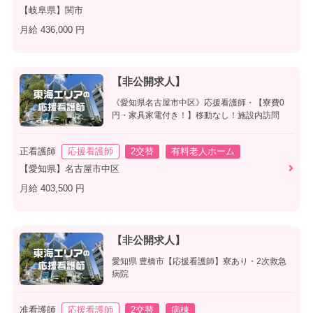
【岐阜県】関市
月給 436,000 円
【非公開求人】
《愛知県名古屋市中区》応援看護師・【寮費0
円・家具家電付き！】移動なし！施設内訪問
正看護師
応援看護師
2交替
有料老人ホーム
【愛知県】名古屋市中区
月給 403,500 円
【非公開求人】
愛知県 豊橋市【応援看護師】寮あり・2次救急
病院
准看護師
応援看護師
2交替
病棟