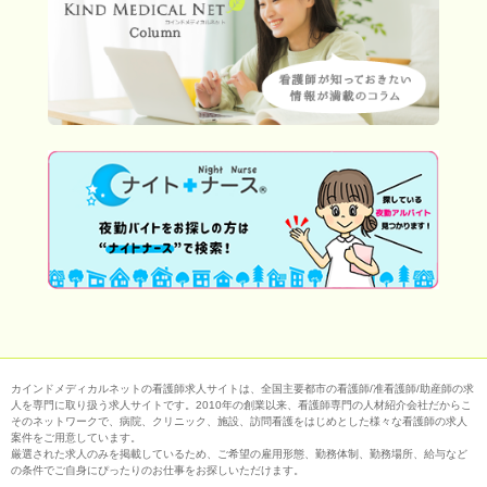
カインドメディカルネットの看護師求人サイトは、全国主要都市の看護師/准看護師/助産師の求
人を専門に取り扱う求人サイトです。2010年の創業以来、看護師専門の人材紹介会社だからこ
そのネットワークで、病院、クリニック、施設、訪問看護をはじめとした様々な看護師の求人
案件をご用意しています。
厳選された求人のみを掲載しているため、ご希望の雇用形態、勤務体制、勤務場所、給与など
の条件でご自身にぴったりのお仕事をお探しいただけます。