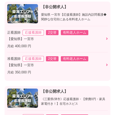
【非公開求人】
愛知県 一宮市【応援看護師】施設内訪問看護◆
閑静な住宅街にある有料老人ホーム
正看護師
応援看護師
2交替
有料老人ホーム
【愛知県】一宮市
月給 400,000 円
准看護師
応援看護師
2交替
有料老人ホーム
【愛知県】一宮市
月給 350,000 円
【非公開求人】
《三重県/津市》応援看護師・【寮費0円・家具
家電付き！】在宅ホスピス