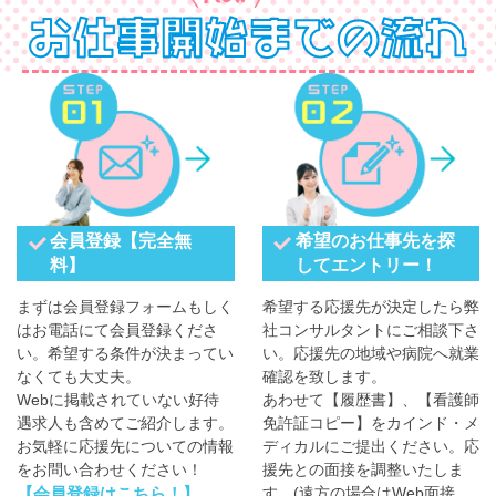
会員登録【完全無
希望のお仕事先を探
料】
してエントリー！
まずは会員登録フォームもしく
希望する応援先が決定したら弊
はお電話にて会員登録くださ
社コンサルタントにご相談下さ
い。希望する条件が決まってい
い。応援先の地域や病院へ就業
なくても大丈夫。
確認を致します。
Webに掲載されていない好待
あわせて【履歴書】、【看護師
遇求人も含めてご紹介します。
免許証コピー】をカインド・メ
お気軽に応援先についての情報
ディカルにご提出ください。応
をお問い合わせください！
援先との面接を調整いたしま
【会員登録はこちら！】
す。(遠方の場合はWeb面接、