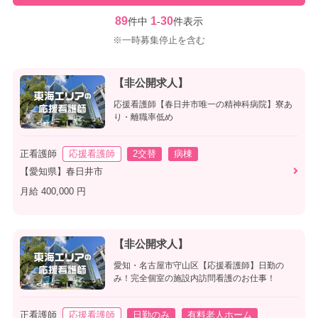
89
1
30
件中
-
件表示
※一時募集停止を含む
【非公開求人】
応援看護師【春日井市唯一の精神科病院】寮あ
り・離職率低め
正看護師
応援看護師
2交替
病棟
【愛知県】春日井市
月給 400,000 円
【非公開求人】
愛知・名古屋市守山区【応援看護師】日勤の
み！完全個室の施設内訪問看護のお仕事！
正看護師
応援看護師
日勤のみ
有料老人ホーム