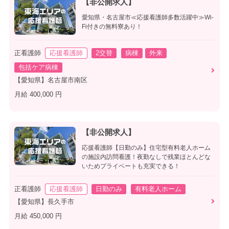
【非公開求人】
愛知県・名古屋市≪応援看護師多数活躍中≫Wi-
Fi付きの無料寮あり！
正看護師
応援看護師
2交替
病棟
外来
包括ケア病棟
【愛知県】名古屋市南区
月給 400,000 円
【非公開求人】
応援看護師【日勤のみ】住宅型有料老人ホーム
の施設内訪問看護！夜勤なしで残業ほとんどな
いためプライベートも充実できる！
正看護師
応援看護師
日勤のみ
有料老人ホーム
【愛知県】長久手市
月給 450,000 円