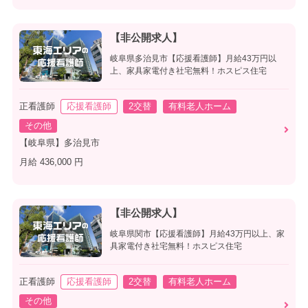
【非公開求人】
岐阜県多治見市【応援看護師】月給43万円以
上、家具家電付き社宅無料！ホスピス住宅
正看護師
応援看護師
2交替
有料老人ホーム
その他
【岐阜県】多治見市
月給 436,000 円
【非公開求人】
岐阜県関市【応援看護師】月給43万円以上、家
具家電付き社宅無料！ホスピス住宅
正看護師
応援看護師
2交替
有料老人ホーム
その他