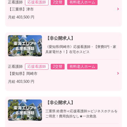
正看護師
応援看護師
2交替
有料老人ホーム
【三重県】津市
月給 403,500 円
【非公開求人】
《愛知県/岡崎市》応援看護師・【寮費0円・家
具家電付き！】在宅ホスピス
正看護師
応援看護師
2交替
有料老人ホーム
【愛知県】岡崎市
月給 403,500 円
【非公開求人】
三重県 鈴鹿市≪応援看護師≫ビジネスホテルを
ご用意！費用負担なし★一次救急