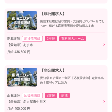
【非公開求人】
施設未経験歓迎◎寮費・光熱費ゼロ／3ヶ月でし
っかり稼げる応援看護師＠愛知県あま市
正看護師
応援看護師
2交替
有料老人ホーム
【愛知県】あま市
月給 436,800 円
【非公開求人】
愛知県 名古屋市中川区【応援看護師】定着率高
め！緩和ケアに注力
正看護師
応援看護師
2交替
病棟
【愛知県】名古屋市中川区
月給 400,000 円