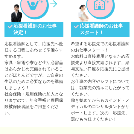
応援看護師のお仕事
応援看護師のお仕事
決定！
スタート！
応援看護師として、応援先へ赴
希望する応援先での応援看護師
任する日程にあわせて準備をす
のお仕事スタート！
すめます。
お給料は直接雇用となるため応
家具・家電や寮など生活必需品
援先より直接支給されます。給
はあらかじめ完備されているこ
与支払い口座を応援先にご提出
とがほとんどですが、ご自身の
ください。
生活のために必要なものを準備
お仕事の内容やシフトについて
しましょう！
は、就業先の指示にしたがって
社会保険・雇用保険の加入とな
ください。
りますので、年金手帳と雇用保
働き始めてからもカインド・メ
険被保険者証をご用意くださ
ディカルのコンサルタントがサ
い。
ポートします。次の「応援先」
選びもお任せください！