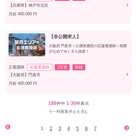
【兵庫県】神戸市北区
月給 400,000 円
【非公開求人】
大阪府 門真市＜介護医療院の応援看護師＞残業
少なめでＷＬＢも抜群！
正看護師
応援看護師
2交替
病棟
【大阪府】門真市
月給 400,000 円
186
1
30
件中
-
件表示
※一時募集停止を含む
1
2
3
4
5
6
7