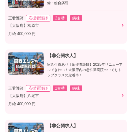
備・総合病院
正看護師
応援看護師
2交替
病棟
【大阪府】松原市
月給 400,000 円
【非公開求人】
家具付寮あり【応援看護師】2025年リニューア
ルできれい！大阪府内の急性期病院の中でもト
ップクラスの定着率！
正看護師
応援看護師
2交替
病棟
【大阪府】八尾市
月給 400,000 円
【非公開求人】