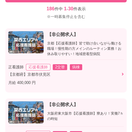
186
1
30
件中
-
件表示
※一時募集停止を含む
【非公開求人】
京都【応援看護師】皆で助け合いながら働ける
職場！慢性期の方メインのルーティン業務！お
休み取りやすい！地域密着型病院
正看護師
応援看護師
2交替
病棟
【京都府】京都市伏見区
月給 400,000 円
【非公開求人】
大阪府東大阪市【応援看護師】寮あり！実働7ｈ
の時短