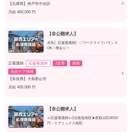
【兵庫県】神戸市中央区
月給 400,000 円
【非公開求人】
奈良〚応援看護師〛◇ワークライフバランス
OK◇寮あり！
正看護師
応援看護師
2交替
病棟
包括ケア病棟
【奈良県】大和郡山市
月給 400,000 円
【非公開求人】
≪応援看護師≫2次救急病院★夜勤1回18000
円・ケアミックス病院