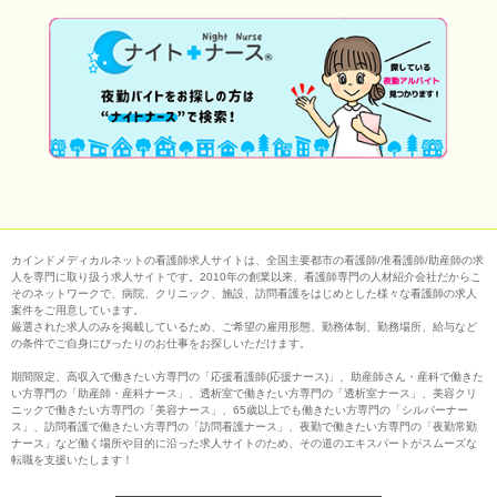
カインドメディカルネットの看護師求人サイトは、全国主要都市の看護師/准看護師/助産師の求
人を専門に取り扱う求人サイトです。2010年の創業以来、看護師専門の人材紹介会社だからこ
そのネットワークで、病院、クリニック、施設、訪問看護をはじめとした様々な看護師の求人
案件をご用意しています。
厳選された求人のみを掲載しているため、ご希望の雇用形態、勤務体制、勤務場所、給与など
の条件でご自身にぴったりのお仕事をお探しいただけます。
期間限定、高収入で働きたい方専門の「応援看護師(応援ナース)」、助産師さん・産科で働きた
い方専門の「助産師・産科ナース」、透析室で働きたい方専門の「透析室ナース」、美容クリ
ニックで働きたい方専門の「美容ナース」、65歳以上でも働きたい方専門の「シルバーナー
ス」、訪問看護で働きたい方専門の「訪問看護ナース」、夜勤で働きたい方専門の「夜勤常勤
ナース」など働く場所や目的に沿った求人サイトのため、その道のエキスパートがスムーズな
転職を支援いたします！