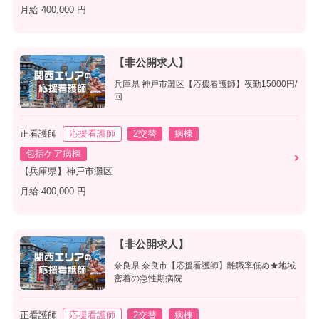
月給 400,000 円
【非公開求人】
兵庫県 神戸市灘区【応援看護師】夜勤15000円/
回
正看護師
応援看護師
2交替
病棟
包括ケア病棟
【兵庫県】神戸市灘区
月給 400,000 円
【非公開求人】
奈良県 奈良市【応援看護師】離職率低め★地域
密着の急性期病院
正看護師
応援看護師
2交替
病棟