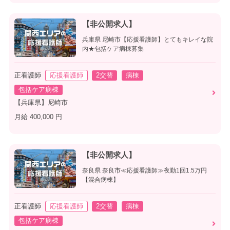
【非公開求人】
兵庫県 尼崎市【応援看護師】とてもキレイな院
内★包括ケア病棟募集
正看護師
応援看護師
2交替
病棟
包括ケア病棟
【兵庫県】尼崎市
月給 400,000 円
【非公開求人】
奈良県 奈良市≪応援看護師≫夜勤1回1.5万円
【混合病棟】
正看護師
応援看護師
2交替
病棟
包括ケア病棟