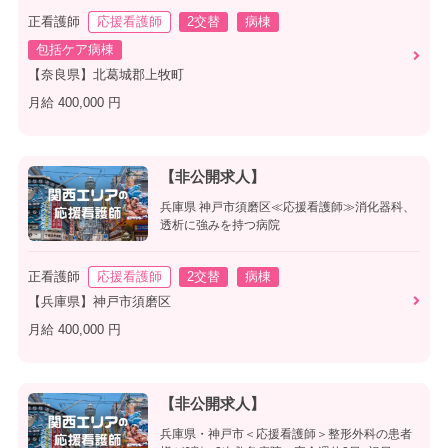
正看護師
応援看護師
2交替
病棟
包括ケア病棟
【奈良県】北葛城郡上牧町
月給 400,000 円
【非公開求人】
兵庫県 神戸市須磨区≪応援看護師≫消化器科、
透析に強みを持つ病院
正看護師
応援看護師
2交替
病棟
【兵庫県】神戸市須磨区
月給 400,000 円
【非公開求人】
兵庫県・神戸市＜応援看護師＞整形外科の患者