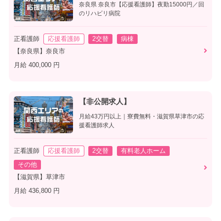
奈良県 奈良市【応援看護師】夜勤15000円／回
のリハビリ病院
正看護師
応援看護師
2交替
病棟
【奈良県】奈良市
月給 400,000 円
【非公開求人】
月給43万円以上｜寮費無料・滋賀県草津市の応
援看護師求人
正看護師
応援看護師
2交替
有料老人ホーム
その他
【滋賀県】草津市
月給 436,800 円