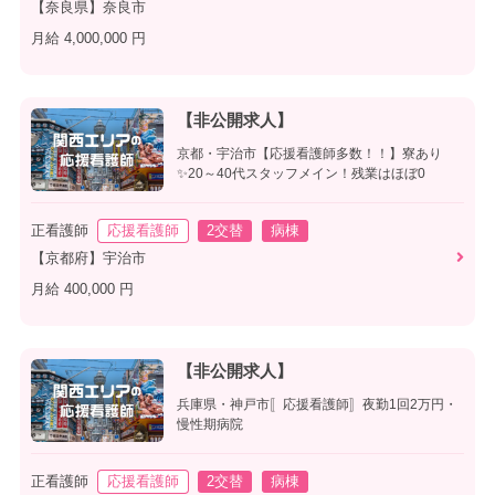
【奈良県】奈良市
月給 4,000,000 円
【非公開求人】
京都・宇治市【応援看護師多数！！】寮あり
✨20～40代スタッフメイン！残業はほぼ0
正看護師
応援看護師
2交替
病棟
【京都府】宇治市
月給 400,000 円
【非公開求人】
兵庫県・神戸市〚応援看護師〛夜勤1回2万円・
慢性期病院
正看護師
応援看護師
2交替
病棟