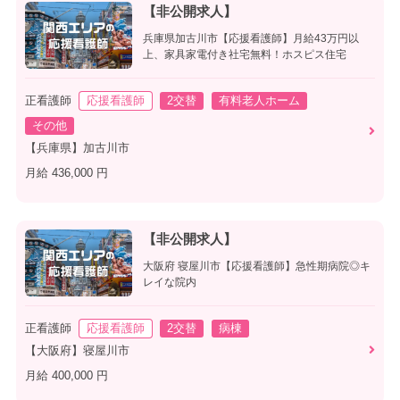
【非公開求人】
兵庫県加古川市【応援看護師】月給43万円以
上、家具家電付き社宅無料！ホスピス住宅
正看護師
応援看護師
2交替
有料老人ホーム
その他
【兵庫県】加古川市
月給 436,000 円
【非公開求人】
大阪府 寝屋川市【応援看護師】急性期病院◎キ
レイな院内
正看護師
応援看護師
2交替
病棟
【大阪府】寝屋川市
月給 400,000 円