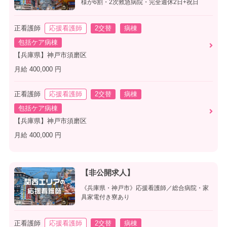
様が6割・2次救急病院・完全週休2日+祝日
正看護師
応援看護師
2交替
病棟
包括ケア病棟
【兵庫県】神戸市須磨区
月給 400,000 円
正看護師
応援看護師
2交替
病棟
包括ケア病棟
【兵庫県】神戸市須磨区
月給 400,000 円
【非公開求人】
《兵庫県・神戸市》応援看護師／総合病院・家
具家電付き寮あり
正看護師
応援看護師
2交替
病棟