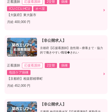
正看護師
応援看護師
2交替
病棟
ICU,CCU,HCU
オペ室
【大阪府】東大阪市
月給 400,000 円
【非公開求人】
京都府【応援看護師】急性期～療養まで・協力
的で働きやすい職場◆きれい
正看護師
応援看護師
2交替
病棟
包括ケア病棟
【京都府】相楽郡精華町
月給 452,000 円
【非公開求人】
兵庫県 神戸市垂水区【応援看護師】夜勤手当