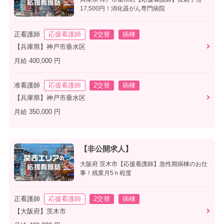
17,500円！消化器がん専門病院
正看護師
応援看護師
2交替
病棟
【兵庫県】神戸市垂水区
月給 400,000 円
准看護師
応援看護師
2交替
病棟
【兵庫県】神戸市垂水区
月給 350,000 円
【非公開求人】
大阪府 茨木市【応援看護師】急性期病棟のお仕
事！残業月5ｈ程度
正看護師
応援看護師
2交替
病棟
【大阪府】茨木市