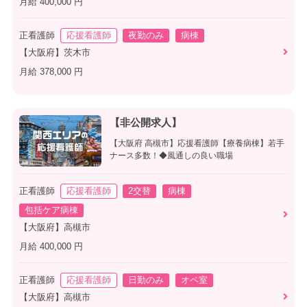
月給 400,000 円
正看護師
応援看護師
夜勤のみ
病棟
【大阪府】茨木市
月給 378,000 円
【非公開求人】
【大阪府 高槻市】応援看護師【療養病棟】若手
ナース多数！◆風通しの良い職場
正看護師
応援看護師
2交替
病棟
包括ケア病棟
【大阪府】高槻市
月給 400,000 円
正看護師
応援看護師
日勤のみ
オペ室
【大阪府】高槻市