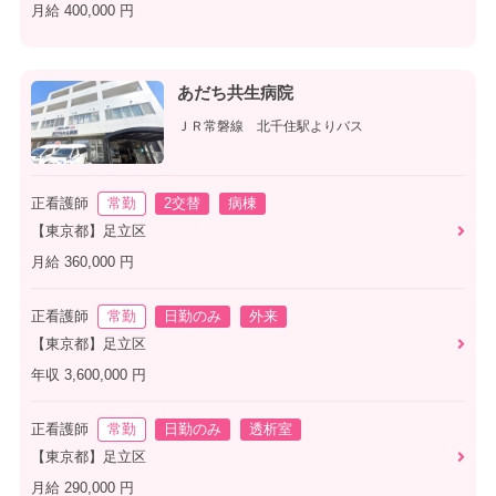
月給 400,000 円
あだち共生病院
ＪＲ常磐線 北千住駅よりバス
正看護師
常勤
2交替
病棟
【東京都】足立区
月給 360,000 円
正看護師
常勤
日勤のみ
外来
【東京都】足立区
年収 3,600,000 円
正看護師
常勤
日勤のみ
透析室
【東京都】足立区
月給 290,000 円