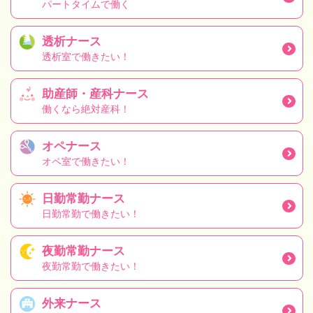
パートタイムで働く
透析ナース
透析室で働きたい！
助産師・産科ナース
働くなら絶対産科！
オペナース
オペ室で働きたい！
日勤常勤ナース
日勤常勤で働きたい！
夜勤常勤ナース
夜勤常勤で働きたい！
外来ナース