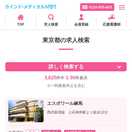
0120-935-603
TOP
求人検索
会員登録
応援看護師
東京都の求人検索
詳しく検索する
3,625
1
30
件中
-
件表示
※一時募集停止を含む
エスポワール練馬
西武新宿線 上石神井駅より徒歩12分