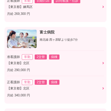
正看護師
常勤
日勤のみ
訪問看護・往診
【東京都】練馬区
月給 269,300 円
富士病院
南北線 西ヶ原駅より徒歩7分
准看護師
常勤
2交替
病棟
【東京都】北区
月給 290,000 円
正看護師
常勤
2交替
病棟
【東京都】北区
月給 340,000 円