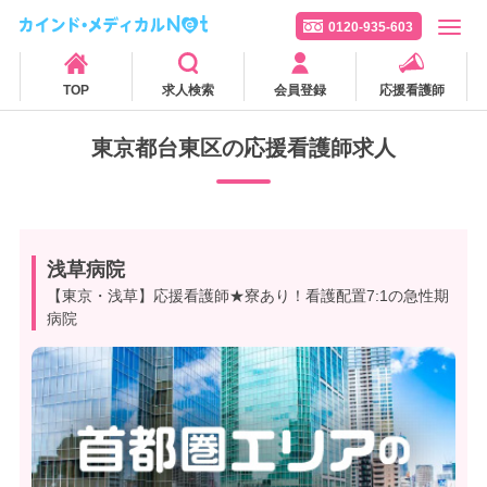
0120-935-603
TOP
求人検索
会員登録
応援看護師
東京都台東区の応援看護師求人
浅草病院
【東京・浅草】応援看護師★寮あり！看護配置7:1の急性期
病院