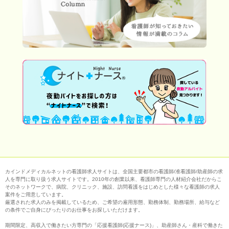
カインドメディカルネットの看護師求人サイトは、全国主要都市の看護師/准看護師/助産師の求
人を専門に取り扱う求人サイトです。2010年の創業以来、看護師専門の人材紹介会社だからこ
そのネットワークで、病院、クリニック、施設、訪問看護をはじめとした様々な看護師の求人
案件をご用意しています。
厳選された求人のみを掲載しているため、ご希望の雇用形態、勤務体制、勤務場所、給与など
の条件でご自身にぴったりのお仕事をお探しいただけます。
期間限定、高収入で働きたい方専門の「応援看護師(応援ナース)」、助産師さん・産科で働きた