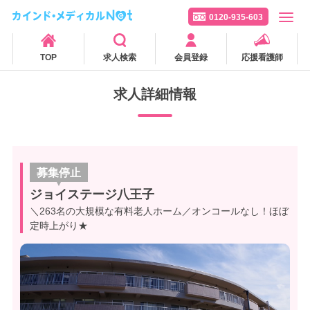
0120-935-603
TOP
求人検索
会員登録
応援看護師
求人詳細情報
募集停止
ジョイステージ八王子
＼263名の大規模な有料老人ホーム／オンコールなし！ほぼ
定時上がり★