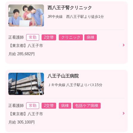
西八王子腎クリニック
JR中央線 西八王子駅より徒歩1分
正看護師
常勤
2交替
クリニック
病棟
【東京都】八王子市
月給 285,682円
八王子山王病院
ＪＲ中央線 八王子駅よりバス15分
正看護師
常勤
2交替
病棟
包括ケア病棟
【東京都】八王子市
月給 305,100円