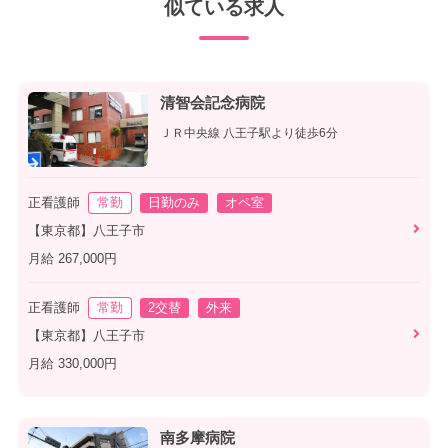
似ている求人
清智会記念病院
ＪＲ中央線 八王子駅より徒歩6分
正看護師
常勤
日勤のみ
オペ室
【東京都】八王子市
月給 267,000円
正看護師
常勤
2交替
外来
【東京都】八王子市
月給 330,000円
南多摩病院