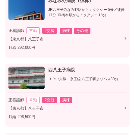
みなみ野病院（仮称）
JR八王子みなみ野駅から：タクシー 5分／徒歩
17分 JR橋本駅から：タクシー 18分
正看護師
常勤
2交替
病棟
その他
【東京都】八王子市
月給 292,000円
西八王子病院
ＪＲ中央線・京王線 八王子駅よりバス30分
正看護師
常勤
2交替
病棟
【東京都】八王子市
月給 296,500円