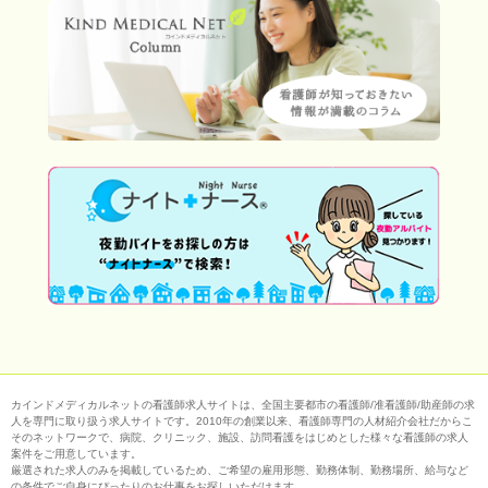
カインドメディカルネットの看護師求人サイトは、全国主要都市の看護師/准看護師/助産師の求
人を専門に取り扱う求人サイトです。2010年の創業以来、看護師専門の人材紹介会社だからこ
そのネットワークで、病院、クリニック、施設、訪問看護をはじめとした様々な看護師の求人
案件をご用意しています。
厳選された求人のみを掲載しているため、ご希望の雇用形態、勤務体制、勤務場所、給与など
の条件でご自身にぴったりのお仕事をお探しいただけます。