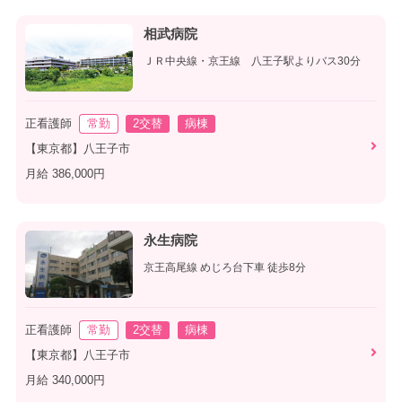
相武病院
ＪＲ中央線・京王線 八王子駅よりバス30分
正看護師
常勤
2交替
病棟
【東京都】八王子市
月給 386,000円
永生病院
京王高尾線 めじろ台下車 徒歩8分
正看護師
常勤
2交替
病棟
【東京都】八王子市
月給 340,000円