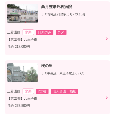
高月整形外科病院
ＪＲ青梅線 拝島駅よりバス15分
正看護師
常勤
日勤のみ
外来
【東京都】八王子市
月給 217,000円
桜の里
ＪＲ中央線 八王子駅よりバス
正看護師
常勤
2交替
老人介護、福祉
【東京都】八王子市
月給 237,800円