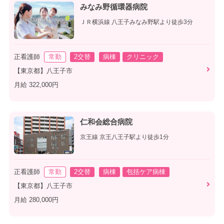
みなみ野循環器病院
ＪＲ横浜線 八王子みなみ野駅より徒歩3分
正看護師
常勤
2交替
病棟
クリニック
【東京都】八王子市
月給 322,000円
仁和会総合病院
京王線 京王八王子駅より徒歩1分
正看護師
常勤
2交替
病棟
包括ケア病棟
【東京都】八王子市
月給 280,000円