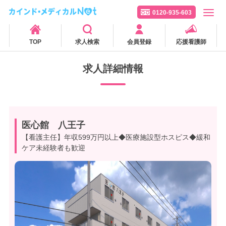
0120-935-603
TOP
求人検索
会員登録
応援看護師
求人詳細情報
医心館 八王子
【看護主任】年収599万円以上◆医療施設型ホスピス◆緩和
ケア未経験者も歓迎