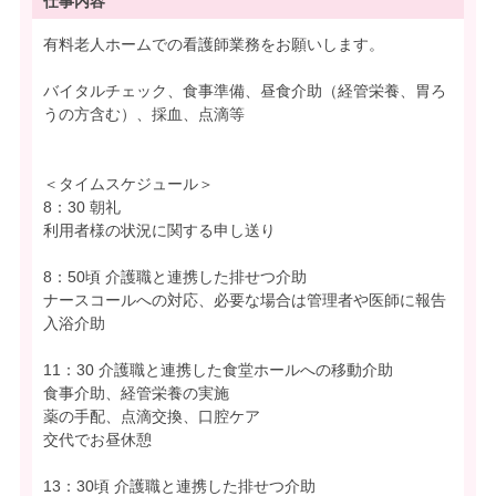
仕事内容
有料老人ホームでの看護師業務をお願いします。
バイタルチェック、食事準備、昼食介助（経管栄養、胃ろ
うの方含む）、採血、点滴等
＜タイムスケジュール＞
8：30 朝礼
利用者様の状況に関する申し送り
8：50頃 介護職と連携した排せつ介助
ナースコールへの対応、必要な場合は管理者や医師に報告
入浴介助
11：30 介護職と連携した食堂ホールへの移動介助
食事介助、経管栄養の実施
薬の手配、点滴交換、口腔ケア
交代でお昼休憩
13：30頃 介護職と連携した排せつ介助