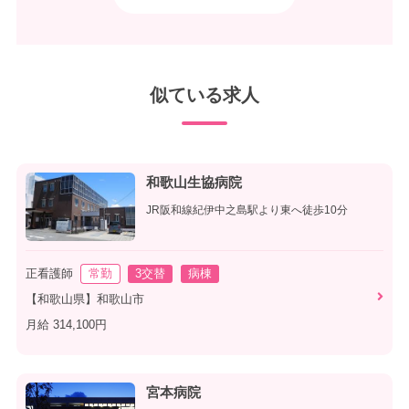
似ている求人
和歌山生協病院
JR阪和線紀伊中之島駅より東へ徒歩10分
正看護師
常勤
3交替
病棟
【和歌山県】和歌山市
月給 314,100円
宮本病院