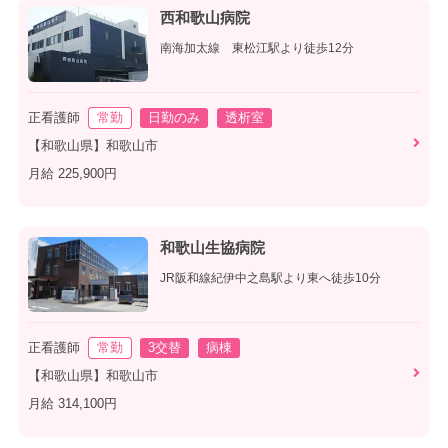
西和歌山病院
南海加太線 東松江駅より徒歩12分
正看護師
常勤
日勤のみ
透析室
【和歌山県】和歌山市
月給 225,900円
和歌山生協病院
JR阪和線紀伊中之島駅より東へ徒歩10分
正看護師
常勤
3交替
病棟
【和歌山県】和歌山市
月給 314,100円