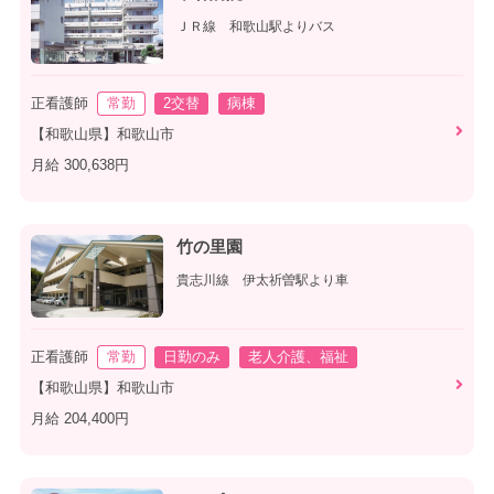
ＪＲ線 和歌山駅よりバス
正看護師
常勤
2交替
病棟
【和歌山県】和歌山市
月給 300,638円
竹の里園
貴志川線 伊太祈曽駅より車
正看護師
常勤
日勤のみ
老人介護、福祉
【和歌山県】和歌山市
月給 204,400円