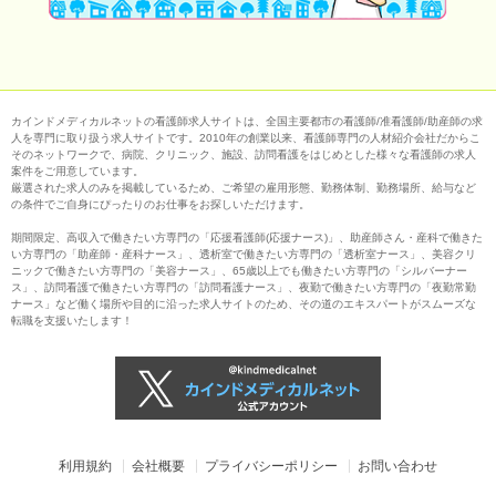
カインドメディカルネットの看護師求人サイトは、全国主要都市の看護師/准看護師/助産師の求
人を専門に取り扱う求人サイトです。2010年の創業以来、看護師専門の人材紹介会社だからこ
そのネットワークで、病院、クリニック、施設、訪問看護をはじめとした様々な看護師の求人
案件をご用意しています。
厳選された求人のみを掲載しているため、ご希望の雇用形態、勤務体制、勤務場所、給与など
の条件でご自身にぴったりのお仕事をお探しいただけます。
期間限定、高収入で働きたい方専門の「応援看護師(応援ナース)」、助産師さん・産科で働きた
い方専門の「助産師・産科ナース」、透析室で働きたい方専門の「透析室ナース」、美容クリ
ニックで働きたい方専門の「美容ナース」、65歳以上でも働きたい方専門の「シルバーナー
ス」、訪問看護で働きたい方専門の「訪問看護ナース」、夜勤で働きたい方専門の「夜勤常勤
ナース」など働く場所や目的に沿った求人サイトのため、その道のエキスパートがスムーズな
転職を支援いたします！
利用規約
会社概要
プライバシーポリシー
お問い合わせ