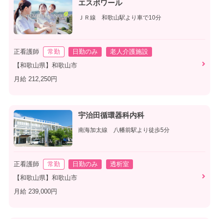
エスポワール
ＪＲ線 和歌山駅より車で10分
正看護師
常勤
日勤のみ
老人介護施設
【和歌山県】和歌山市
月給 212,250円
宇治田循環器科内科
南海加太線 八幡前駅より徒歩5分
正看護師
常勤
日勤のみ
透析室
【和歌山県】和歌山市
月給 239,000円