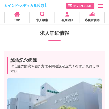
0120-935-603
TOP
求人検索
会員登録
応援看護師
求人詳細情報
誠佑記念病院
≪心臓の病院≫働き方改革関連認定企業！有休が取得しや
すい！