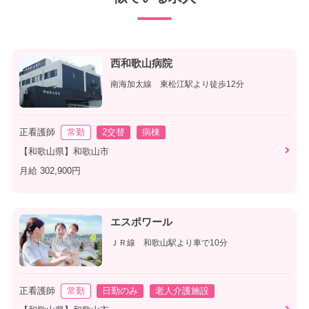
西和歌山病院
南海加太線 東松江駅より徒歩12分
正看護師
常勤
2交替
病棟
【和歌山県】和歌山市
月給 302,900円
エスポワール
ＪＲ線 和歌山駅より車で10分
正看護師
常勤
日勤のみ
老人介護施設