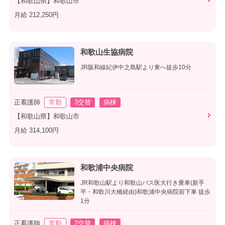
【和歌山県】和歌山市
月給 212,250円
和歌山生協病院
JR阪和線紀伊中之島駅より東へ徒歩10分
正看護師
常勤
3交替
病棟
【和歌山県】和歌山市
月給 314,100円
和歌浦中央病院
JR和歌山駅より和歌山バス医大行き乗車(新手
平・和歌川大橋経由)和歌浦中央病院前下車 徒歩
1分
正看護師
常勤
2交替
病棟