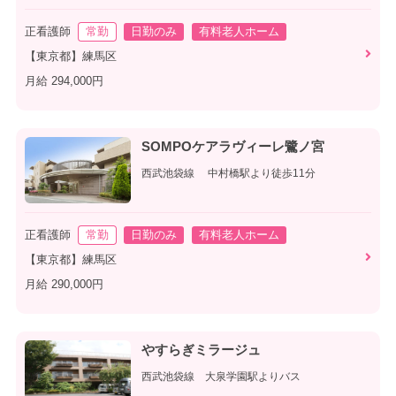
正看護師
常勤
日勤のみ
有料老人ホーム
【東京都】練馬区
月給 294,000円
SOMPOケアラヴィーレ鷺ノ宮
西武池袋線 中村橋駅より徒歩11分
正看護師
常勤
日勤のみ
有料老人ホーム
【東京都】練馬区
月給 290,000円
やすらぎミラージュ
西武池袋線 大泉学園駅よりバス