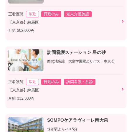
正看護師
常勤
日勤のみ
老人介護施設
【東京都】練馬区
月給 302,000円
訪問看護ステーション 星の砂
西武池袋線 大泉学園駅よりバス・車10分
正看護師
常勤
日勤のみ
訪問看護・往診
【東京都】練馬区
月給 332,300円
SOMPOケアラヴィーレ南大泉
保谷駅よりバス5分