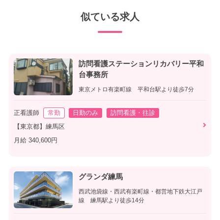
似ている求人
訪問看護ステーションリカバリー平和
台事務所
東京メトロ有楽町線 平和台駅より徒歩7分
正看護師
常勤
日勤のみ
訪問看護・往診
【東京都】練馬区
月給 340,600円
グランダ練馬
西武池袋線・西武有楽町線・都営地下鉄大江戸
線 練馬駅より徒歩14分