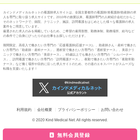
カインドメディカルネットの看護師求人サイトは、全国主要都市の看護師/准看護師/助産師の求
人を専門に取り扱う求人サイトです。2010年の創業以来、看護師専門の人材紹介会社だからこ
そのネットワークで、病院、クリニック、施設、訪問看護をはじめとした様々な看護師の求人
案件をご用意しています。
厳選された求人のみを掲載しているため、ご希望の雇用形態、勤務体制、勤務場所、給与など
の条件でご自身にぴったりのお仕事をお探しいただけます。
期間限定、高収入で働きたい方専門の「応援看護師(応援ナース)」、助産師さん・産科で働きた
い方専門の「助産師・産科ナース」、透析室で働きたい方専門の「透析室ナース」、美容クリ
ニックで働きたい方専門の「美容ナース」、65歳以上でも働きたい方専門の「シルバーナー
ス」、訪問看護で働きたい方専門の「訪問看護ナース」、夜勤で働きたい方専門の「夜勤常勤
ナース」など働く場所や目的に沿った求人サイトのため、その道のエキスパートがスムーズな
転職を支援いたします！
利用規約
会社概要
プライバシーポリシー
お問い合わせ
© 2020 Kind Medical Net. All rights reserved.
無料会員登録