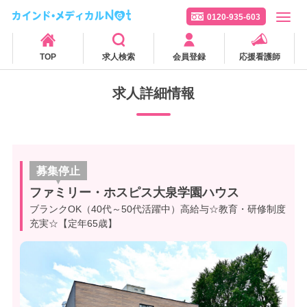
0120-935-603
TOP
求人検索
会員登録
応援看護師
求人詳細情報
募集停止
ファミリー・ホスピス大泉学園ハウス
ブランクOK（40代～50代活躍中）高給与☆教育・研修制度
充実☆【定年65歳】