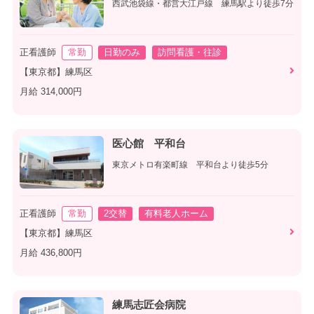
西武池袋線・都営大江戸線 練馬駅より徒歩7分
正看護師
常勤
日勤のみ
訪問看護・往診
【東京都】練馬区
月給 314,000円
医心館 平和台
東京メトロ有楽町線 平和台より徒歩5分
正看護師
常勤
2交替
有料老人ホーム
【東京都】練馬区
月給 436,800円
練馬志匠会病院