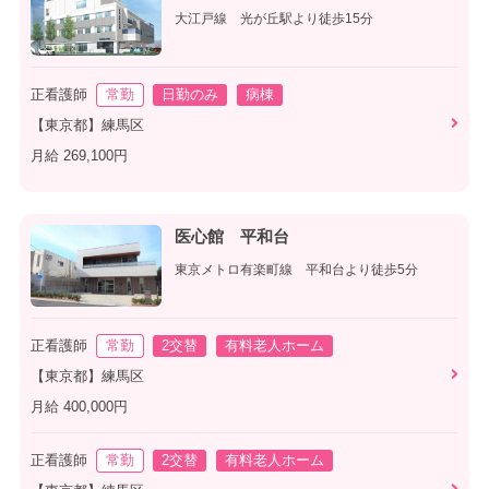
大江戸線 光が丘駅より徒歩15分
正看護師
常勤
日勤のみ
病棟
【東京都】練馬区
月給 269,100円
医心館 平和台
東京メトロ有楽町線 平和台より徒歩5分
正看護師
常勤
2交替
有料老人ホーム
【東京都】練馬区
月給 400,000円
正看護師
常勤
2交替
有料老人ホーム