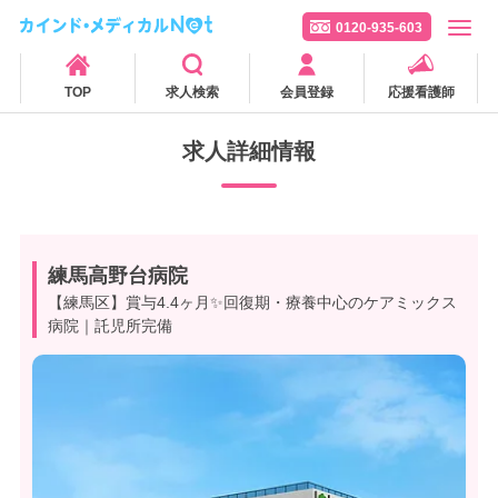
0120-935-603
TOP
求人検索
会員登録
応援看護師
求人詳細情報
練馬高野台病院
【練馬区】賞与4.4ヶ月✨回復期・療養中心のケアミックス
病院｜託児所完備