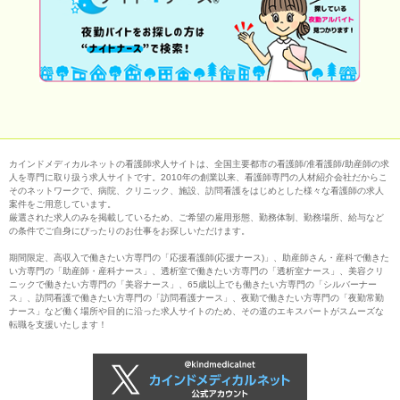
カインドメディカルネットの看護師求人サイトは、全国主要都市の看護師/准看護師/助産師の求
人を専門に取り扱う求人サイトです。2010年の創業以来、看護師専門の人材紹介会社だからこ
そのネットワークで、病院、クリニック、施設、訪問看護をはじめとした様々な看護師の求人
案件をご用意しています。
厳選された求人のみを掲載しているため、ご希望の雇用形態、勤務体制、勤務場所、給与など
の条件でご自身にぴったりのお仕事をお探しいただけます。
期間限定、高収入で働きたい方専門の「応援看護師(応援ナース)」、助産師さん・産科で働きた
い方専門の「助産師・産科ナース」、透析室で働きたい方専門の「透析室ナース」、美容クリ
ニックで働きたい方専門の「美容ナース」、65歳以上でも働きたい方専門の「シルバーナー
ス」、訪問看護で働きたい方専門の「訪問看護ナース」、夜勤で働きたい方専門の「夜勤常勤
ナース」など働く場所や目的に沿った求人サイトのため、その道のエキスパートがスムーズな
転職を支援いたします！