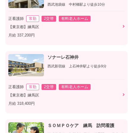
西武池袋線 中村橋駅より徒歩10分
正看護師
常勤
2交替
有料老人ホーム
【東京都】練馬区
月給 337,200円
ソナーレ石神井
西武新宿線 上石神井駅より徒歩9分
正看護師
常勤
2交替
有料老人ホーム
【東京都】練馬区
月給 318,400円
ＳＯＭＰＯケア 練馬 訪問看護