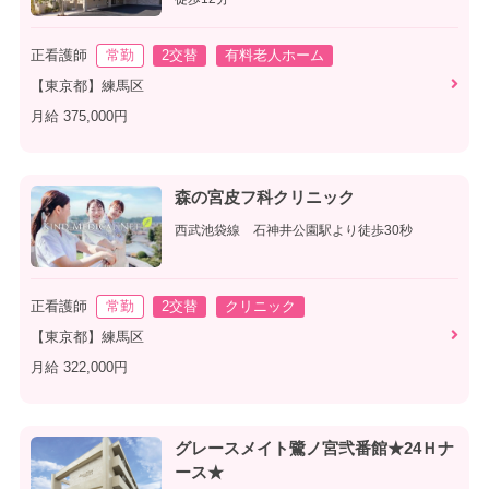
正看護師
常勤
2交替
有料老人ホーム
【東京都】練馬区
月給 375,000円
森の宮皮フ科クリニック
西武池袋線 石神井公園駅より徒歩30秒
正看護師
常勤
2交替
クリニック
【東京都】練馬区
月給 322,000円
グレースメイト鷺ノ宮弐番館★24Ｈナ
ース★