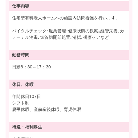
仕事内容
住宅型有料老人ホームへの施設内訪問看護を行います。
バイタルチェック･服薬管理･健康状態の観察｡経管栄養､カ
テーテル消毒､気管切開部処置､清拭､褥瘡ケアなど
勤務時間
日勤8：30～17：30
休日、休暇
年間休日107日
シフト制
慶弔休暇、産前産後休暇、育児休暇
待遇・
福利厚生