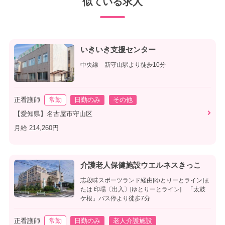
似ている求人
いきいき支援センター
中央線 新守山駅より徒歩10分
正看護師
常勤
日勤のみ
その他
【愛知県】名古屋市守山区
月給 214,260円
介護老人保健施設ウエルネスきっこ
志段味スポーツランド経由[ゆとりーとライン]ま
たは 印場〔出入〕[ゆとりーとライン] 「太鼓
ケ根」バス停より徒歩7分
正看護師
常勤
日勤のみ
老人介護施設