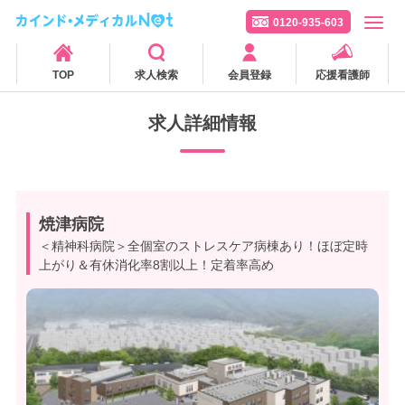
0120-935-603
TOP
求人検索
会員登録
応援看護師
求人詳細情報
焼津病院
＜精神科病院＞全個室のストレスケア病棟あり！ほぼ定時
上がり＆有休消化率8割以上！定着率高め