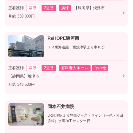
正看護師
常勤
2交替
病棟
【静岡県】焼津市
月給 330,000円
ReHOPE駿河西
ＪＲ東海道線 西焼津駅より車10分
正看護師
常勤
2交替
有料老人ホーム
その他
【静岡県】焼津市
月給 349,500円
岡本石井病院
JR焼津駅より静鉄ジャストライン（一色・和田
浜線）水産加工センター行