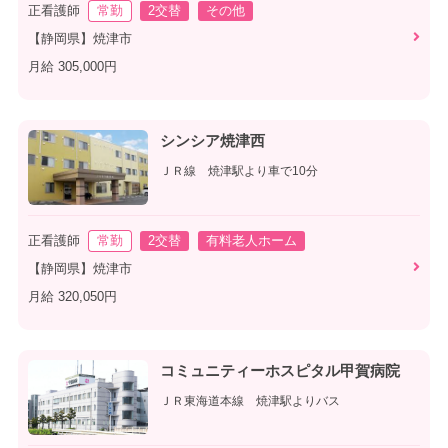
正看護師
常勤
2交替
その他
【静岡県】焼津市
月給 305,000円
シンシア焼津西
ＪＲ線 焼津駅より車で10分
正看護師
常勤
2交替
有料老人ホーム
【静岡県】焼津市
月給 320,050円
コミュニティーホスピタル甲賀病院
ＪＲ東海道本線 焼津駅よりバス