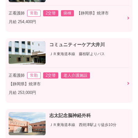
正看護師
常勤
2交替
病棟
【静岡県】焼津市
月給 254,400円
コミュニティーケア大井川
ＪＲ東海道本線 藤枝駅よりバス
正看護師
常勤
2交替
老人介護施設
【静岡県】焼津市
月給 253,000円
志太記念脳神経外科
ＪＲ東海道本線 西焼津駅より徒歩10分