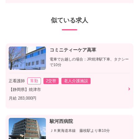
似ている求人
コミニティーケア高草
電車でお越しの場合：JR焼津駅下車、タクシー
で10分
正看護師
常勤
2交替
老人介護施設
【静岡県】焼津市
月給 283,000円
駿河西病院
ＪＲ東海道本線 藤枝駅より車10分