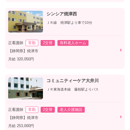
シンシア焼津西
ＪＲ線 焼津駅より車で10分
正看護師
常勤
2交替
有料老人ホーム
【静岡県】焼津市
月給 320,050円
コミュニティーケア大井川
ＪＲ東海道本線 藤枝駅よりバス
正看護師
常勤
2交替
老人介護施設
【静岡県】焼津市
月給 253,000円