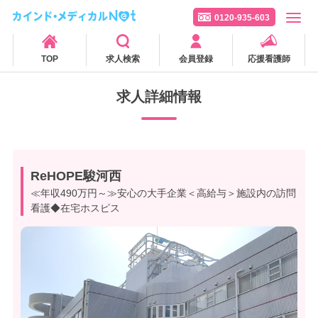
0120-935-603
TOP
求人検索
会員登録
応援看護師
求人詳細情報
ReHOPE駿河西
≪年収490万円～≫安心の大手企業＜高給与＞施設内の訪問
看護◆在宅ホスピス