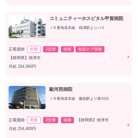
コミュニティーホスピタル甲賀病院
ＪＲ東海道本線 焼津駅よりバス
正看護師
常勤
2交替
病棟
包括ケア病棟
【静岡県】焼津市
月給 324,560円
駿河西病院
ＪＲ東海道本線 藤枝駅より車10分
正看護師
常勤
2交替
病棟
【静岡県】焼津市
月給 254,400円