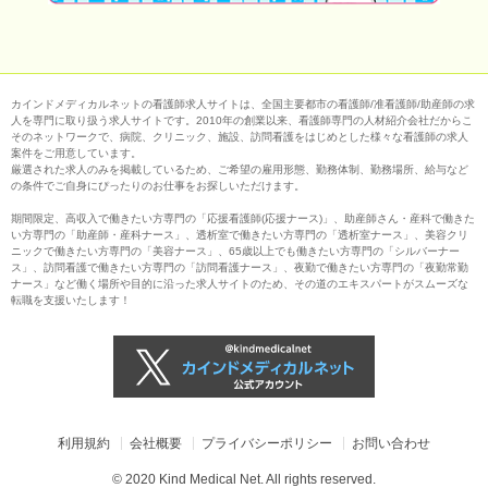
カインドメディカルネットの看護師求人サイトは、全国主要都市の看護師/准看護師/助産師の求
人を専門に取り扱う求人サイトです。2010年の創業以来、看護師専門の人材紹介会社だからこ
そのネットワークで、病院、クリニック、施設、訪問看護をはじめとした様々な看護師の求人
案件をご用意しています。
厳選された求人のみを掲載しているため、ご希望の雇用形態、勤務体制、勤務場所、給与など
の条件でご自身にぴったりのお仕事をお探しいただけます。
期間限定、高収入で働きたい方専門の「応援看護師(応援ナース)」、助産師さん・産科で働きた
い方専門の「助産師・産科ナース」、透析室で働きたい方専門の「透析室ナース」、美容クリ
ニックで働きたい方専門の「美容ナース」、65歳以上でも働きたい方専門の「シルバーナー
ス」、訪問看護で働きたい方専門の「訪問看護ナース」、夜勤で働きたい方専門の「夜勤常勤
ナース」など働く場所や目的に沿った求人サイトのため、その道のエキスパートがスムーズな
転職を支援いたします！
利用規約
会社概要
プライバシーポリシー
お問い合わせ
© 2020 Kind Medical Net. All rights reserved.