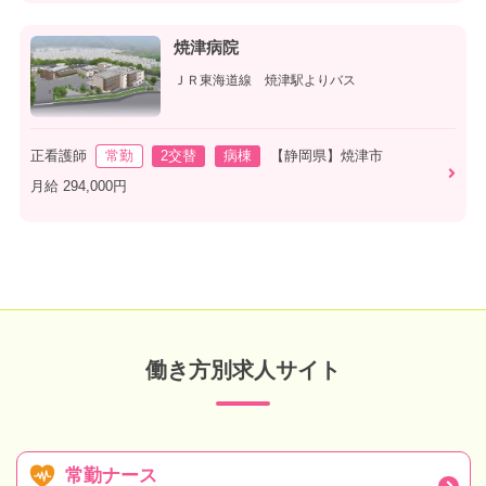
焼津病院
ＪＲ東海道線 焼津駅よりバス
正看護師
常勤
2交替
病棟
【静岡県】焼津市
月給 294,000円
働き方別求人サイト
常勤ナース