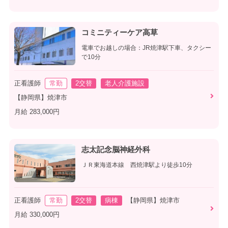
コミニティーケア高草
電車でお越しの場合：JR焼津駅下車、タクシー
で10分
正看護師
常勤
2交替
老人介護施設
【静岡県】焼津市
月給 283,000円
志太記念脳神経外科
ＪＲ東海道本線 西焼津駅より徒歩10分
正看護師
常勤
2交替
病棟
【静岡県】焼津市
月給 330,000円