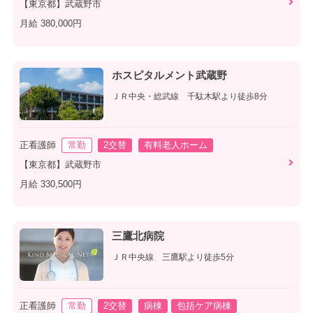
【東京都】武蔵野市
月給 380,000円
ホスピタルメント武蔵野
ＪＲ中央・総武線 千駄木駅より徒歩8分
正看護師
常勤
2交替
有料老人ホーム
【東京都】武蔵野市
月給 330,500円
三鷹北病院
ＪＲ中央線 三鷹駅より徒歩5分
正看護師
常勤
2交替
病棟
包括ケア病棟