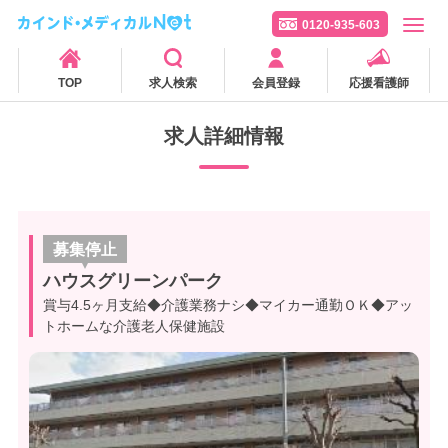
0120-935-603
TOP
求人検索
会員登録
応援看護師
求人詳細情報
募集停止
ハウスグリーンパーク
賞与4.5ヶ月支給◆介護業務ナシ◆マイカー通勤ＯＫ◆アッ
トホームな介護老人保健施設