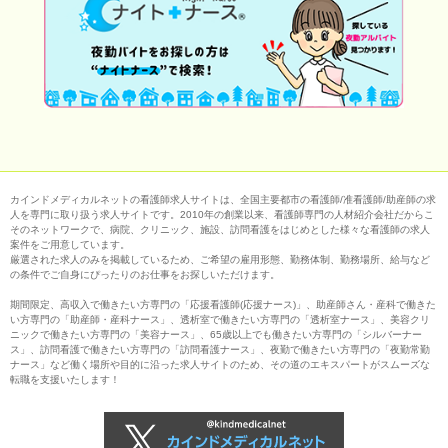
カインドメディカルネットの看護師求人サイトは、全国主要都市の看護師/准看護師/助産師の求
人を専門に取り扱う求人サイトです。2010年の創業以来、看護師専門の人材紹介会社だからこ
そのネットワークで、病院、クリニック、施設、訪問看護をはじめとした様々な看護師の求人
案件をご用意しています。
厳選された求人のみを掲載しているため、ご希望の雇用形態、勤務体制、勤務場所、給与など
の条件でご自身にぴったりのお仕事をお探しいただけます。
期間限定、高収入で働きたい方専門の「応援看護師(応援ナース)」、助産師さん・産科で働きた
い方専門の「助産師・産科ナース」、透析室で働きたい方専門の「透析室ナース」、美容クリ
ニックで働きたい方専門の「美容ナース」、65歳以上でも働きたい方専門の「シルバーナー
ス」、訪問看護で働きたい方専門の「訪問看護ナース」、夜勤で働きたい方専門の「夜勤常勤
ナース」など働く場所や目的に沿った求人サイトのため、その道のエキスパートがスムーズな
転職を支援いたします！