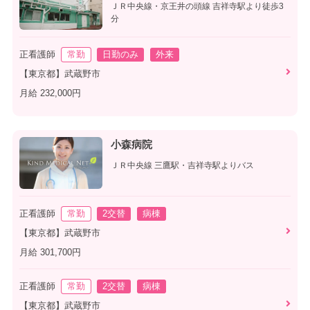
ＪＲ中央線・京王井の頭線 吉祥寺駅より徒歩3
分
正看護師
常勤
日勤のみ
外来
【東京都】武蔵野市
月給 232,000円
小森病院
ＪＲ中央線 三鷹駅・吉祥寺駅よりバス
正看護師
常勤
2交替
病棟
【東京都】武蔵野市
月給 301,700円
正看護師
常勤
2交替
病棟
【東京都】武蔵野市