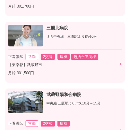
月給 301,700円
三鷹北病院
ＪＲ中央線 三鷹駅より徒歩5分
正看護師
常勤
2交替
病棟
包括ケア病棟
【東京都】武蔵野市
月給 301,500円
武蔵野陽和会病院
中央線 三鷹駅よりバス10分～15分
正看護師
常勤
2交替
病棟