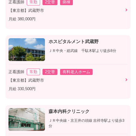
正看護師
常勤
2交替
病棟
【東京都】武蔵野市
月給 380,000円
ホスピタルメント武蔵野
ＪＲ中央・総武線 千駄木駅より徒歩8分
正看護師
常勤
2交替
有料老人ホーム
【東京都】武蔵野市
月給 330,500円
森本内科クリニック
ＪＲ中央線・京王井の頭線 吉祥寺駅より徒歩3
分