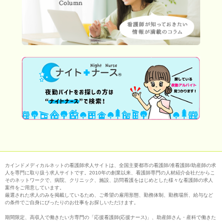
カインドメディカルネットの看護師求人サイトは、全国主要都市の看護師/准看護師/助産師の求
人を専門に取り扱う求人サイトです。2010年の創業以来、看護師専門の人材紹介会社だからこ
そのネットワークで、病院、クリニック、施設、訪問看護をはじめとした様々な看護師の求人
案件をご用意しています。
厳選された求人のみを掲載しているため、ご希望の雇用形態、勤務体制、勤務場所、給与など
の条件でご自身にぴったりのお仕事をお探しいただけます。
期間限定、高収入で働きたい方専門の「応援看護師(応援ナース)」、助産師さん・産科で働きた