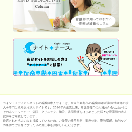
カインドメディカルネットの看護師求人サイトは、全国主要都市の看護師/准看護師/助産師の求
人を専門に取り扱う求人サイトです。2010年の創業以来、看護師専門の人材紹介会社だからこ
そのネットワークで、病院、クリニック、施設、訪問看護をはじめとした様々な看護師の求人
案件をご用意しています。
厳選された求人のみを掲載しているため、ご希望の雇用形態、勤務体制、勤務場所、給与など
の条件でご自身にぴったりのお仕事をお探しいただけます。