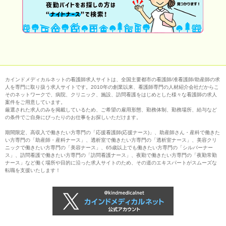
カインドメディカルネットの看護師求人サイトは、全国主要都市の看護師/准看護師/助産師の求
人を専門に取り扱う求人サイトです。2010年の創業以来、看護師専門の人材紹介会社だからこ
そのネットワークで、病院、クリニック、施設、訪問看護をはじめとした様々な看護師の求人
案件をご用意しています。
厳選された求人のみを掲載しているため、ご希望の雇用形態、勤務体制、勤務場所、給与など
の条件でご自身にぴったりのお仕事をお探しいただけます。
期間限定、高収入で働きたい方専門の「応援看護師(応援ナース)」、助産師さん・産科で働きた
い方専門の「助産師・産科ナース」、透析室で働きたい方専門の「透析室ナース」、美容クリ
ニックで働きたい方専門の「美容ナース」、65歳以上でも働きたい方専門の「シルバーナー
ス」、訪問看護で働きたい方専門の「訪問看護ナース」、夜勤で働きたい方専門の「夜勤常勤
ナース」など働く場所や目的に沿った求人サイトのため、その道のエキスパートがスムーズな
転職を支援いたします！