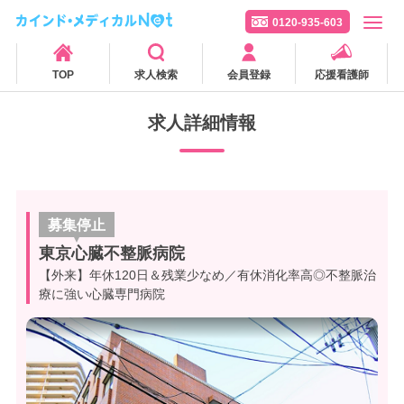
0120-935-603
TOP
求人検索
会員登録
応援看護師
求人詳細情報
募集停止
東京心臓不整脈病院
【外来】年休120日＆残業少なめ／有休消化率高◎不整脈治
療に強い心臓専門病院