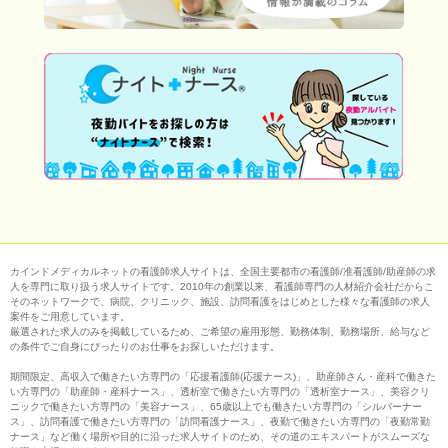
カインドメディカルネットの看護師求人サイトは、全国主要都市の看護師/准看護師/助産師の求
人を専門に取り扱う求人サイトです。2010年の創業以来、看護師専門の人材紹介会社だからこ
そのネットワークで、病院、クリニック、施設、訪問看護をはじめとした様々な看護師の求人
案件をご用意しています。
厳選された求人のみを掲載しているため、ご希望の雇用形態、勤務体制、勤務場所、給与など
の条件でご自身にぴったりのお仕事をお探しいただけます。
期間限定、高収入で働きたい方専門の「応援看護師(応援ナース)」、助産師さん・産科で働きた
い方専門の「助産師・産科ナース」、透析室で働きたい方専門の「透析室ナース」、美容クリ
ニックで働きたい方専門の「美容ナース」、65歳以上でも働きたい方専門の「シルバーナー
ス」、訪問看護で働きたい方専門の「訪問看護ナース」、夜勤で働きたい方専門の「夜勤常勤
ナース」など働く場所や目的に沿った求人サイトのため、その道のエキスパートがスムーズな