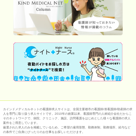
カインドメディカルネットの看護師求人サイトは、全国主要都市の看護師/准看護師/助産師の求
人を専門に取り扱う求人サイトです。2010年の創業以来、看護師専門の人材紹介会社だからこ
そのネットワークで、病院、クリニック、施設、訪問看護をはじめとした様々な看護師の求人
案件をご用意しています。
厳選された求人のみを掲載しているため、ご希望の雇用形態、勤務体制、勤務場所、給与など
の条件でご自身にぴったりのお仕事をお探しいただけます。