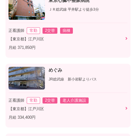
東京心臓不整脈病院
ＪＲ総武線 平井駅より徒歩3分
正看護師
常勤
2交替
病棟
【東京都】江戸川区
月給 371,850円
めぐみ
JR総武線 新小岩駅よりバス
正看護師
常勤
2交替
老人介護施設
【東京都】江戸川区
月給 334,400円