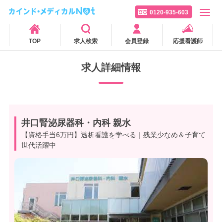
0120-935-603
TOP
求人検索
会員登録
応援看護師
求人詳細情報
井口腎泌尿器科・内科 親水
【資格手当6万円】透析看護を学べる｜残業少なめ＆子育て
世代活躍中