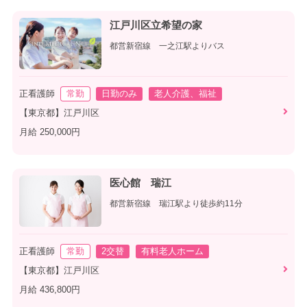
江戸川区立希望の家
都営新宿線 一之江駅よりバス
正看護師
常勤
日勤のみ
老人介護、福祉
【東京都】江戸川区
月給 250,000円
医心館 瑞江
都営新宿線 瑞江駅より徒歩約11分
正看護師
常勤
2交替
有料老人ホーム
【東京都】江戸川区
月給 436,800円