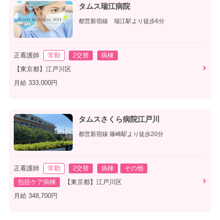
タムス瑞江病院
都営新宿線 瑞江駅より徒歩6分
正看護師
常勤
2交替
病棟
【東京都】江戸川区
月給 333,000円
タムスさくら病院江戸川
都営新宿線 篠崎駅より徒歩20分
正看護師
常勤
2交替
病棟
その他
包括ケア病棟
【東京都】江戸川区
月給 348,700円