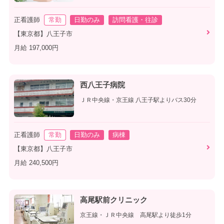
正看護師
常勤
日勤のみ
訪問看護・往診
【東京都】八王子市
月給 197,000円
西八王子病院
ＪＲ中央線・京王線 八王子駅よりバス30分
正看護師
常勤
日勤のみ
病棟
【東京都】八王子市
月給 240,500円
高尾駅前クリニック
京王線・ＪＲ中央線 高尾駅より徒歩1分