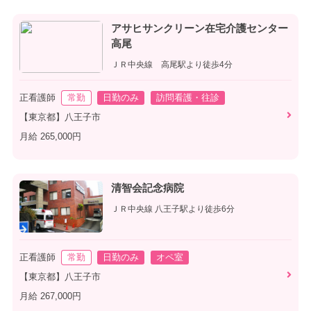
アサヒサンクリーン在宅介護センター
高尾
ＪＲ中央線 高尾駅より徒歩4分
正看護師
常勤
日勤のみ
訪問看護・往診
【東京都】八王子市
月給 265,000円
清智会記念病院
ＪＲ中央線 八王子駅より徒歩6分
正看護師
常勤
日勤のみ
オペ室
【東京都】八王子市
月給 267,000円