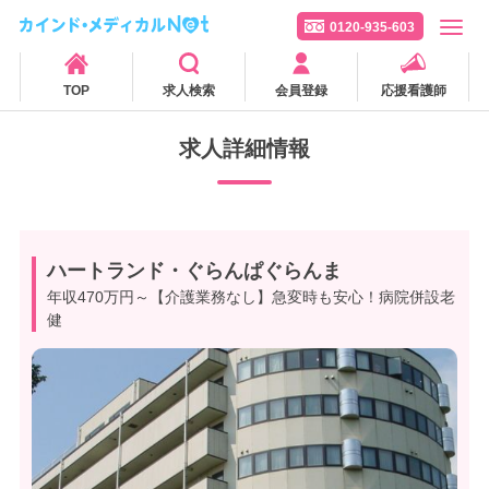
0120-935-603
TOP
求人検索
会員登録
応援看護師
求人詳細情報
ハートランド・ぐらんぱぐらんま
年収470万円～【介護業務なし】急変時も安心！病院併設老
健