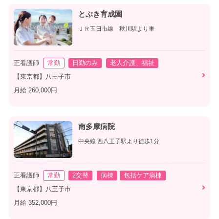
とぶき育成園
ＪＲ五日市線 秋川駅より車
正看護師
常勤
日勤のみ
老人介護、福祉
【東京都】八王子市
月給 260,000円
南多摩病院
中央線 西八王子駅より徒歩1分
正看護師
常勤
2交替
病棟
包括ケア病棟
【東京都】八王子市
月給 352,000円