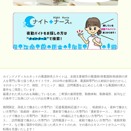
カインドメディカルネットの看護師求人サイトは、全国主要都市の看護師/准看護師/助産師の求
人を専門に取り扱う求人サイトです。2010年の創業以来、看護師専門の人材紹介会社だからこ
そのネットワークで、病院、クリニック、施設、訪問看護をはじめとした様々な看護師の求人
案件をご用意しています。
厳選された求人のみを掲載しているため、ご希望の雇用形態、勤務体制、勤務場所、給与など
の条件でご自身にぴったりのお仕事をお探しいただけます。
期間限定、高収入で働きたい方専門の「応援看護師(応援ナース)」、助産師さん・産科で働きた
い方専門の「助産師・産科ナース」、透析室で働きたい方専門の「透析室ナース」、美容クリ
ニックで働きたい方専門の「美容ナース」、65歳以上でも働きたい方専門の「シルバーナー
ス」、訪問看護で働きたい方専門の「訪問看護ナース」、夜勤で働きたい方専門の「夜勤常勤
ナース」など働く場所や目的に沿った求人サイトのため、その道のエキスパートがスムーズな
転職を支援いたします！