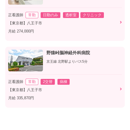
正看護師
常勤
日勤のみ
透析室
クリニック
【東京都】八王子市
月給 274,000円
野猿峠脳神経外科病院
京王線 北野駅よりバス5分
正看護師
常勤
2交替
病棟
【東京都】八王子市
月給 335,870円