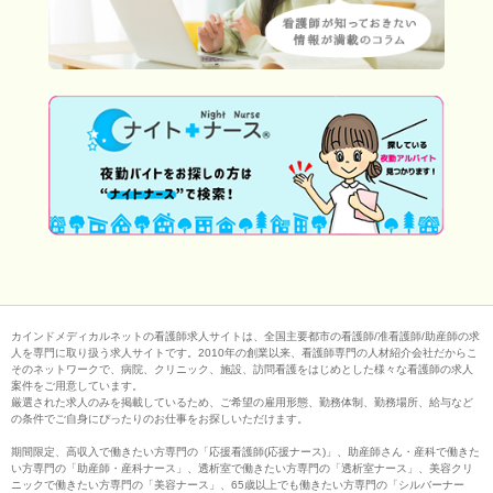
カインドメディカルネットの看護師求人サイトは、全国主要都市の看護師/准看護師/助産師の求
人を専門に取り扱う求人サイトです。2010年の創業以来、看護師専門の人材紹介会社だからこ
そのネットワークで、病院、クリニック、施設、訪問看護をはじめとした様々な看護師の求人
案件をご用意しています。
厳選された求人のみを掲載しているため、ご希望の雇用形態、勤務体制、勤務場所、給与など
の条件でご自身にぴったりのお仕事をお探しいただけます。
期間限定、高収入で働きたい方専門の「応援看護師(応援ナース)」、助産師さん・産科で働きた
い方専門の「助産師・産科ナース」、透析室で働きたい方専門の「透析室ナース」、美容クリ
ニックで働きたい方専門の「美容ナース」、65歳以上でも働きたい方専門の「シルバーナー