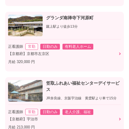
グランダ南禅寺下河原町
蹴上駅より徒歩13分
正看護師
常勤
日勤のみ
有料老人ホーム
【京都府】京都市左京区
月給 320,000 円
笠取ふれあい福祉センターデイサービ
ス
JR奈良線、京阪宇治線 黄檗駅より車で15分
正看護師
常勤
日勤のみ
老人介護、福祉
【京都府】宇治市
月給 213,000 円