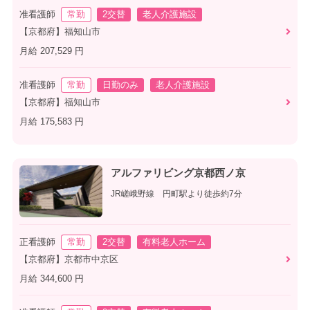
准看護師
常勤
2交替
老人介護施設
【京都府】福知山市
月給 207,529 円
准看護師
常勤
日勤のみ
老人介護施設
【京都府】福知山市
月給 175,583 円
アルファリビング京都西ノ京
JR嵯峨野線 円町駅より徒歩約7分
正看護師
常勤
2交替
有料老人ホーム
【京都府】京都市中京区
月給 344,600 円