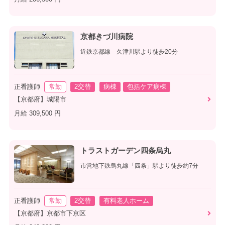
京都きづ川病院
近鉄京都線 久津川駅より徒歩20分
正看護師
常勤
2交替
病棟
包括ケア病棟
【京都府】城陽市
月給 309,500 円
トラストガーデン四条烏丸
市営地下鉄烏丸線「四条」駅より徒歩約7分
正看護師
常勤
2交替
有料老人ホーム
【京都府】京都市下京区