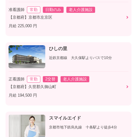
准看護師
常勤
日勤のみ
老人介護施設
【京都府】京都市左京区
月給 225,000 円
ひしの里
近鉄京都線 大久保駅よりバスで10分
正看護師
常勤
2交替
老人介護施設
【京都府】久世郡久御山町
月給 194,500 円
スマイルエイド
京都市地下鉄烏丸線 十条駅より徒歩4分