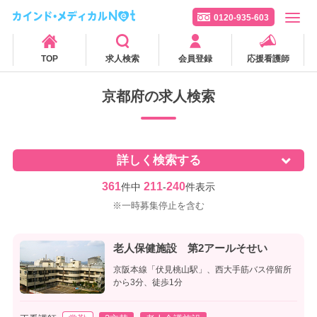
0120-935-603
TOP
求人検索
会員登録
応援看護師
京都府の求人検索
詳しく検索する
361
211
240
件中
-
件表示
※一時募集停止を含む
老人保健施設 第2アールそせい
京阪本線「伏見桃山駅」、西大手筋バス停留所
から3分、徒歩1分