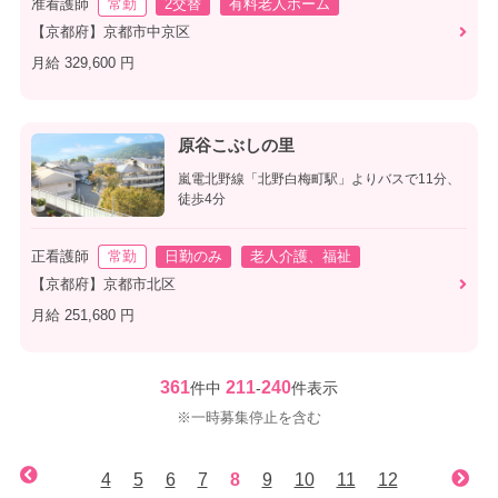
准看護師
常勤
2交替
有料老人ホーム
【京都府】京都市中京区
月給 329,600 円
原谷こぶしの里
嵐電北野線「北野白梅町駅」よりバスで11分、
徒歩4分
正看護師
常勤
日勤のみ
老人介護、福祉
【京都府】京都市北区
月給 251,680 円
361
211
240
件中
-
件表示
※一時募集停止を含む
4
5
6
7
8
9
10
11
12