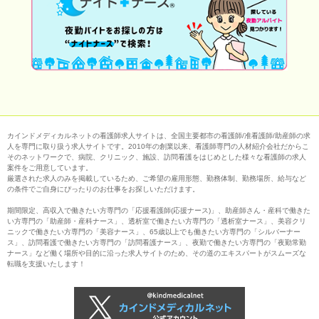
カインドメディカルネットの看護師求人サイトは、全国主要都市の看護師/准看護師/助産師の求
人を専門に取り扱う求人サイトです。2010年の創業以来、看護師専門の人材紹介会社だからこ
そのネットワークで、病院、クリニック、施設、訪問看護をはじめとした様々な看護師の求人
案件をご用意しています。
厳選された求人のみを掲載しているため、ご希望の雇用形態、勤務体制、勤務場所、給与など
の条件でご自身にぴったりのお仕事をお探しいただけます。
期間限定、高収入で働きたい方専門の「応援看護師(応援ナース)」、助産師さん・産科で働きた
い方専門の「助産師・産科ナース」、透析室で働きたい方専門の「透析室ナース」、美容クリ
ニックで働きたい方専門の「美容ナース」、65歳以上でも働きたい方専門の「シルバーナー
ス」、訪問看護で働きたい方専門の「訪問看護ナース」、夜勤で働きたい方専門の「夜勤常勤
ナース」など働く場所や目的に沿った求人サイトのため、その道のエキスパートがスムーズな
転職を支援いたします！