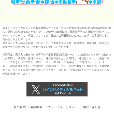
カインドメディカルネットの看護師求人サイトは、全国主要都市の看護師/准看護師/助産師の求
人を専門に取り扱う求人サイトです。2010年の創業以来、看護師専門の人材紹介会社だからこ
そのネットワークで、病院、クリニック、施設、訪問看護をはじめとした様々な看護師の求人
案件をご用意しています。
厳選された求人のみを掲載しているため、ご希望の雇用形態、勤務体制、勤務場所、給与など
の条件でご自身にぴったりのお仕事をお探しいただけます。
期間限定、高収入で働きたい方専門の「応援看護師(応援ナース)」、助産師さん・産科で働きた
い方専門の「助産師・産科ナース」、透析室で働きたい方専門の「透析室ナース」、美容クリ
ニックで働きたい方専門の「美容ナース」、65歳以上でも働きたい方専門の「シルバーナー
ス」、訪問看護で働きたい方専門の「訪問看護ナース」、夜勤で働きたい方専門の「夜勤常勤
ナース」など働く場所や目的に沿った求人サイトのため、その道のエキスパートがスムーズな
転職を支援いたします！
利用規約
会社概要
プライバシーポリシー
お問い合わせ