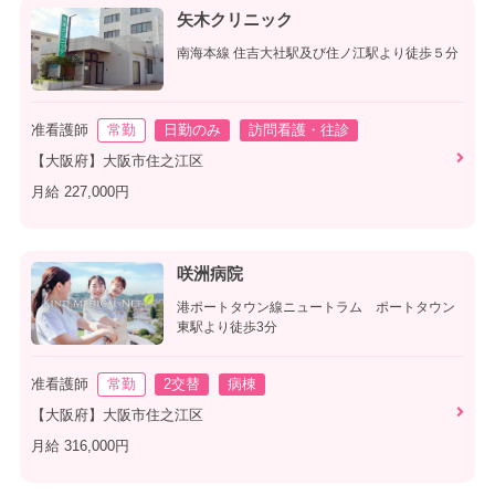
矢木クリニック
南海本線 住吉大社駅及び住ノ江駅より徒歩５分
准看護師
常勤
日勤のみ
訪問看護・往診
【大阪府】大阪市住之江区
月給 227,000円
咲洲病院
港ポートタウン線ニュートラム ポートタウン
東駅より徒歩3分
准看護師
常勤
2交替
病棟
【大阪府】大阪市住之江区
月給 316,000円