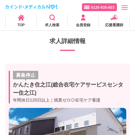
0120-935-603
TOP
求人検索
会員登録
応援看護師
求人詳細情報
募集停止
かんたき住之江(総合在宅ケアサービスセンタ
ー住之江)
年間休日120日以上｜残業ゼロ◎在宅ケア看護