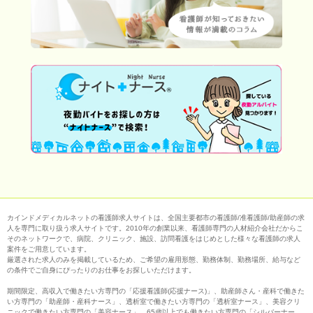
カインドメディカルネットの看護師求人サイトは、全国主要都市の看護師/准看護師/助産師の求
人を専門に取り扱う求人サイトです。2010年の創業以来、看護師専門の人材紹介会社だからこ
そのネットワークで、病院、クリニック、施設、訪問看護をはじめとした様々な看護師の求人
案件をご用意しています。
厳選された求人のみを掲載しているため、ご希望の雇用形態、勤務体制、勤務場所、給与など
の条件でご自身にぴったりのお仕事をお探しいただけます。
期間限定、高収入で働きたい方専門の「応援看護師(応援ナース)」、助産師さん・産科で働きた
い方専門の「助産師・産科ナース」、透析室で働きたい方専門の「透析室ナース」、美容クリ
ニックで働きたい方専門の「美容ナース」、65歳以上でも働きたい方専門の「シルバーナー