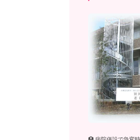
🏥 病院併設で急変