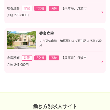
准看護師
常勤
2交替
病棟
【兵庫県】丹波市
月給 275,800円
香良病院
ＪＲ福知山線 柏原駅および石生駅より車で20
分
准看護師
常勤
2交替
病棟
【兵庫県】丹波市
月給 241,000円
働き方別求人サイト