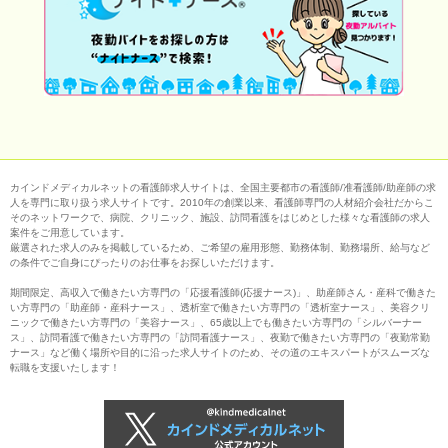
カインドメディカルネットの看護師求人サイトは、全国主要都市の看護師/准看護師/助産師の求
人を専門に取り扱う求人サイトです。2010年の創業以来、看護師専門の人材紹介会社だからこ
そのネットワークで、病院、クリニック、施設、訪問看護をはじめとした様々な看護師の求人
案件をご用意しています。
厳選された求人のみを掲載しているため、ご希望の雇用形態、勤務体制、勤務場所、給与など
の条件でご自身にぴったりのお仕事をお探しいただけます。
期間限定、高収入で働きたい方専門の「応援看護師(応援ナース)」、助産師さん・産科で働きた
い方専門の「助産師・産科ナース」、透析室で働きたい方専門の「透析室ナース」、美容クリ
ニックで働きたい方専門の「美容ナース」、65歳以上でも働きたい方専門の「シルバーナー
ス」、訪問看護で働きたい方専門の「訪問看護ナース」、夜勤で働きたい方専門の「夜勤常勤
ナース」など働く場所や目的に沿った求人サイトのため、その道のエキスパートがスムーズな
転職を支援いたします！