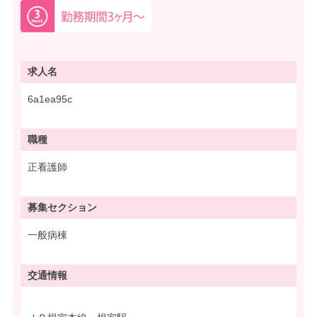
求人名
6a1ea95c
職種
正看護師
募集
セクション
一般病棟
交通情報