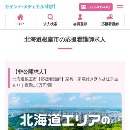
0120-935-603
TOP
求人検索
会員登録
応援看護師
北海道根室市の応援看護師求人
【非公開求人】
北海道根室市【応援看護師】家具・家電付き寮＆赴任手当
あり｜夜勤1.5万円/回