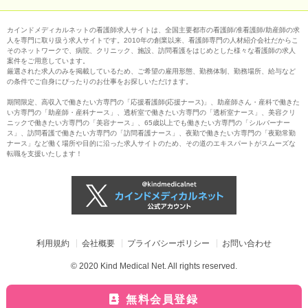
カインドメディカルネットの看護師求人サイトは、全国主要都市の看護師/准看護師/助産師の求
人を専門に取り扱う求人サイトです。2010年の創業以来、看護師専門の人材紹介会社だからこ
そのネットワークで、病院、クリニック、施設、訪問看護をはじめとした様々な看護師の求人
案件をご用意しています。
厳選された求人のみを掲載しているため、ご希望の雇用形態、勤務体制、勤務場所、給与など
の条件でご自身にぴったりのお仕事をお探しいただけます。
期間限定、高収入で働きたい方専門の「応援看護師(応援ナース)」、助産師さん・産科で働きた
い方専門の「助産師・産科ナース」、透析室で働きたい方専門の「透析室ナース」、美容クリ
ニックで働きたい方専門の「美容ナース」、65歳以上でも働きたい方専門の「シルバーナー
ス」、訪問看護で働きたい方専門の「訪問看護ナース」、夜勤で働きたい方専門の「夜勤常勤
ナース」など働く場所や目的に沿った求人サイトのため、その道のエキスパートがスムーズな
転職を支援いたします！
利用規約
会社概要
プライバシーポリシー
お問い合わせ
© 2020 Kind Medical Net. All rights reserved.
無料会員登録