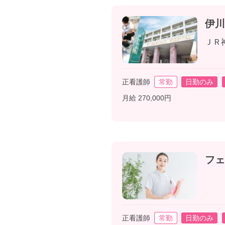
伊川
ＪＲ
正看護師
常勤
日勤のみ
月給 270,000円
フェ
正看護師
常勤
日勤のみ