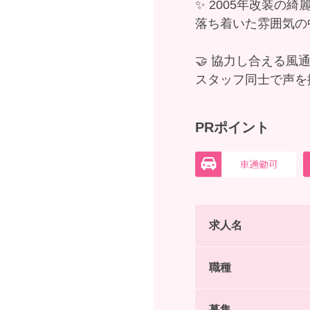
✨ 2005年改装の
落ち着いた雰囲気の
🤝 協力し合える風
スタッフ同士で声を
PRポイント
求人名
職種
募集