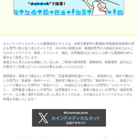
カインドメディカルネットの看護師求人サイトは、全国主要都市の看護師/准看護師/助産師の求
人を専門に取り扱う求人サイトです。2010年の創業以来、看護師専門の人材紹介会社だからこ
そのネットワークで、病院、クリニック、施設、訪問看護をはじめとした様々な看護師の求人
案件をご用意しています。
厳選された求人のみを掲載しているため、ご希望の雇用形態、勤務体制、勤務場所、給与など
の条件でご自身にぴったりのお仕事をお探しいただけます。
期間限定、高収入で働きたい方専門の「応援看護師(応援ナース)」、助産師さん・産科で働きた
い方専門の「助産師・産科ナース」、透析室で働きたい方専門の「透析室ナース」、美容クリ
ニックで働きたい方専門の「美容ナース」、65歳以上でも働きたい方専門の「シルバーナー
ス」、訪問看護で働きたい方専門の「訪問看護ナース」、夜勤で働きたい方専門の「夜勤常勤
ナース」など働く場所や目的に沿った求人サイトのため、その道のエキスパートがスムーズな
転職を支援いたします！