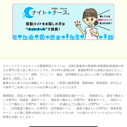
カインドメディカルネットの看護師求人サイトは、全国主要都市の看護師/准看護師/助産師の求
人を専門に取り扱う求人サイトです。2010年の創業以来、看護師専門の人材紹介会社だからこ
そのネットワークで、病院、クリニック、施設、訪問看護をはじめとした様々な看護師の求人
案件をご用意しています。
厳選された求人のみを掲載しているため、ご希望の雇用形態、勤務体制、勤務場所、給与など
の条件でご自身にぴったりのお仕事をお探しいただけます。
期間限定、高収入で働きたい方専門の「応援看護師(応援ナース)」、助産師さん・産科で働きた
い方専門の「助産師・産科ナース」、透析室で働きたい方専門の「透析室ナース」、美容クリ
ニックで働きたい方専門の「美容ナース」、65歳以上でも働きたい方専門の「シルバーナー
ス」、訪問看護で働きたい方専門の「訪問看護ナース」、夜勤で働きたい方専門の「夜勤常勤
ナース」など働く場所や目的に沿った求人サイトのため、その道のエキスパートがスムーズな
転職を支援いたします！