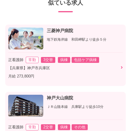
似ている求人
三菱神戸病院
地下鉄海岸線 和田岬駅より徒歩５分
正看護師
常勤
3交替
病棟
包括ケア病棟
【兵庫県】神戸市兵庫区
月給 273,800円
神戸大山病院
ＪＲ山陰本線 兵庫駅より徒歩10分
正看護師
常勤
2交替
病棟
その他