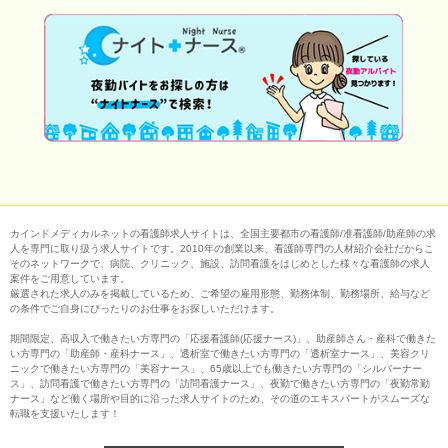
カインドメディカルネットの看護師求人サイトは、全国主要都市の看護師/准看護師/助産師の求
人を専門に取り扱う求人サイトです。2010年の創業以来、看護師専門の人材紹介会社だからこ
そのネットワークで、病院、クリニック、施設、訪問看護をはじめとした様々な看護師の求人
案件をご用意しています。
厳選された求人のみを掲載しているため、ご希望の雇用形態、勤務体制、勤務場所、給与など
の条件でご自身にぴったりのお仕事をお探しいただけます。
期間限定、高収入で働きたい方専門の「応援看護師(応援ナース)」、助産師さん・産科で働きた
い方専門の「助産師・産科ナース」、透析室で働きたい方専門の「透析室ナース」、美容クリ
ニックで働きたい方専門の「美容ナース」、65歳以上でも働きたい方専門の「シルバーナー
ス」、訪問看護で働きたい方専門の「訪問看護ナース」、夜勤で働きたい方専門の「夜勤常勤
ナース」など働く場所や目的に沿った求人サイトのため、その道のエキスパートがスムーズな
転職を支援いたします！