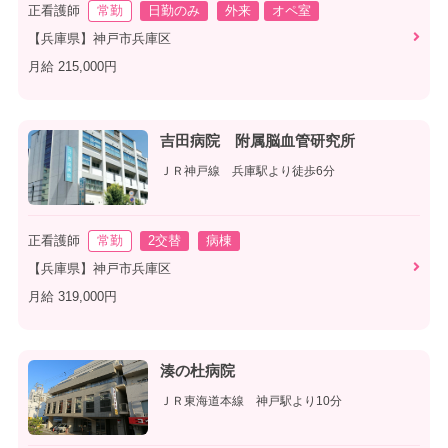
正看護師
常勤
日勤のみ
外来
オペ室
【兵庫県】神戸市兵庫区
月給 215,000円
吉田病院 附属脳血管研究所
ＪＲ神戸線 兵庫駅より徒歩6分
正看護師
常勤
2交替
病棟
【兵庫県】神戸市兵庫区
月給 319,000円
湊の杜病院
ＪＲ東海道本線 神戸駅より10分