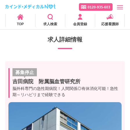
0120-935-603
TOP
求人検索
会員登録
応援看護師
求人詳細情報
募集停止
吉田病院 附属脳血管研究所
脳外科専門の急性期病院！人間関係◎有休消化可能！急性
期～リハビリまで経験できる