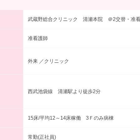
武蔵野総合クリニック 清瀬本院 ＠2交替・准
准看護師
外来 ／クリニック
西武池袋線 清瀬駅より徒歩2分
15床/平均12～14床稼働 3Ｆのみ病棟
常勤(正社員)