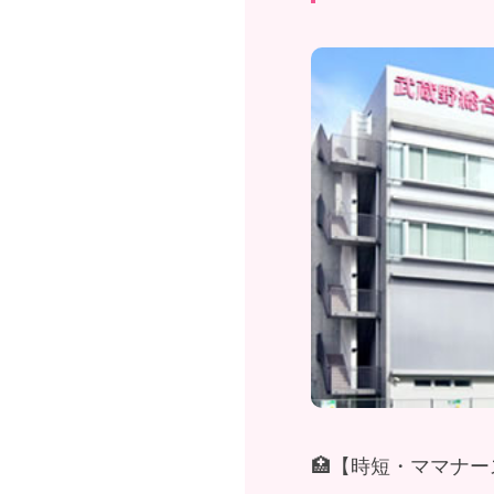
🏥【時短・ママナ