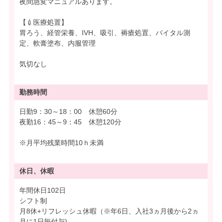
夜間急変マニュアルあります。
【💉医療処置】
胃ろう、経管栄養、IVH、吸引、褥瘡処置、バイタル測
定、軟膏塗布、内服管理
気切なし
勤務時間
日勤9：30～18：00 休憩60分
夜勤16：45～9：45 休憩120分
※月平均残業時間10ｈ未満
休日、休暇
年間休日102日
シフト制
月8休+リフレッシュ休暇（※年6日、入社3ヵ月後から2ヵ
月に1日毎付与)