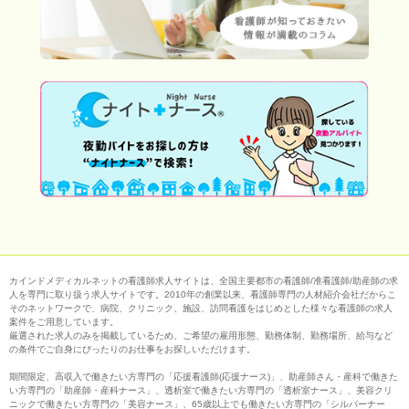
カインドメディカルネットの看護師求人サイトは、全国主要都市の看護師/准看護師/助産師の求
人を専門に取り扱う求人サイトです。2010年の創業以来、看護師専門の人材紹介会社だからこ
そのネットワークで、病院、クリニック、施設、訪問看護をはじめとした様々な看護師の求人
案件をご用意しています。
厳選された求人のみを掲載しているため、ご希望の雇用形態、勤務体制、勤務場所、給与など
の条件でご自身にぴったりのお仕事をお探しいただけます。
期間限定、高収入で働きたい方専門の「応援看護師(応援ナース)」、助産師さん・産科で働きた
い方専門の「助産師・産科ナース」、透析室で働きたい方専門の「透析室ナース」、美容クリ
ニックで働きたい方専門の「美容ナース」、65歳以上でも働きたい方専門の「シルバーナー