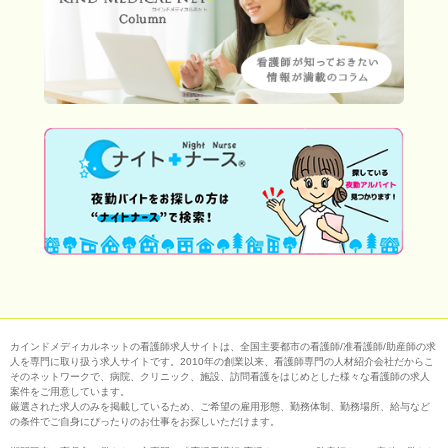
カインドメディカルネットの看護師求人サイトは、全国主要都市の看護師/准看護師/助産師の求
人を専門に取り扱う求人サイトです。2010年の創業以来、看護師専門の人材紹介会社だからこ
そのネットワークで、病院、クリニック、施設、訪問看護をはじめとした様々な看護師の求人
案件をご用意しています。
厳選された求人のみを掲載しているため、ご希望の雇用形態、勤務体制、勤務場所、給与など
の条件でご自身にぴったりのお仕事をお探しいただけます。