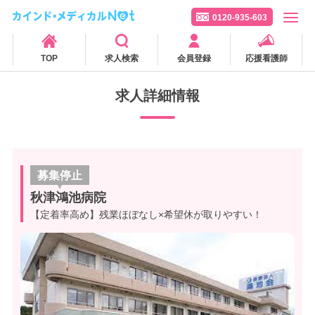
0120-935-603
TOP
求人検索
会員登録
応援看護師
求人詳細情報
募集停止
秋津鴻池病院
【定着率高め】残業ほぼなし×希望休が取りやすい！