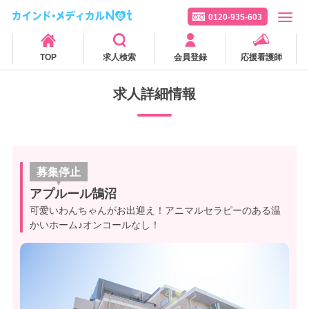
0120-935-603
TOP
求人検索
会員登録
応援看護師
求人詳細情報
募集停止
アプルール鵠沼
可愛いわんちゃんがお出迎え！アニマルセラピーのある温
かいホーム♪オンコールなし！