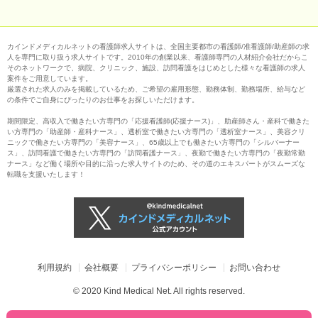
カインドメディカルネットの看護師求人サイトは、全国主要都市の看護師/准看護師/助産師の求
人を専門に取り扱う求人サイトです。2010年の創業以来、看護師専門の人材紹介会社だからこ
そのネットワークで、病院、クリニック、施設、訪問看護をはじめとした様々な看護師の求人
案件をご用意しています。
厳選された求人のみを掲載しているため、ご希望の雇用形態、勤務体制、勤務場所、給与など
の条件でご自身にぴったりのお仕事をお探しいただけます。
期間限定、高収入で働きたい方専門の「応援看護師(応援ナース)」、助産師さん・産科で働きた
い方専門の「助産師・産科ナース」、透析室で働きたい方専門の「透析室ナース」、美容クリ
ニックで働きたい方専門の「美容ナース」、65歳以上でも働きたい方専門の「シルバーナー
ス」、訪問看護で働きたい方専門の「訪問看護ナース」、夜勤で働きたい方専門の「夜勤常勤
ナース」など働く場所や目的に沿った求人サイトのため、その道のエキスパートがスムーズな
転職を支援いたします！
利用規約
会社概要
プライバシーポリシー
お問い合わせ
© 2020 Kind Medical Net. All rights reserved.