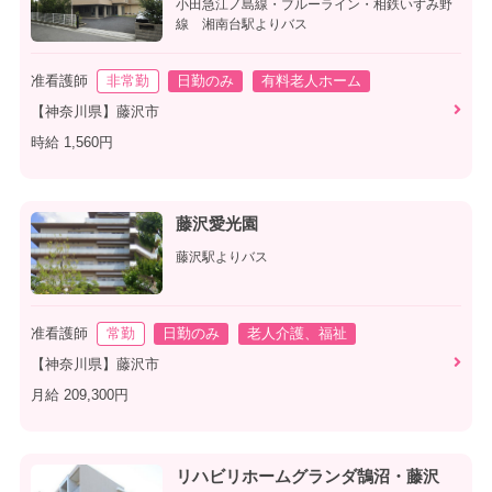
小田急江ノ島線・ブルーライン・相鉄いずみ野
線 湘南台駅よりバス
准看護師
非常勤
日勤のみ
有料老人ホーム
【神奈川県】藤沢市
時給 1,560円
藤沢愛光園
藤沢駅よりバス
准看護師
常勤
日勤のみ
老人介護、福祉
【神奈川県】藤沢市
月給 209,300円
リハビリホームグランダ鵠沼・藤沢