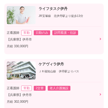
ライフタスク伊丹
JR宝塚線 北伊丹駅より徒歩13分
正看護師
常勤
日勤のみ
訪問看護・往診
【兵庫県】伊丹市
月給 330,000円
ケアヴィラ伊丹
ＪＲ福知山線 伊丹駅よりバス
正看護師
常勤
2交替
老人介護施設
【兵庫県】伊丹市
月給 302,000円