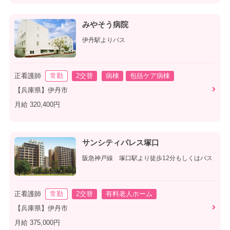
みやそう病院
伊丹駅よりバス
正看護師
常勤
2交替
病棟
包括ケア病棟
【兵庫県】伊丹市
月給 320,400円
サンシティパレス塚口
阪急神戸線 塚口駅より徒歩12分もしくはバス
正看護師
常勤
2交替
有料老人ホーム
【兵庫県】伊丹市
月給 375,000円