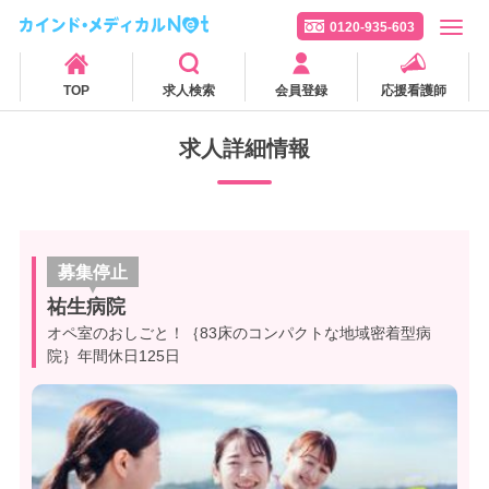
0120-935-603
TOP
求人検索
会員登録
応援看護師
求人詳細情報
募集停止
祐生病院
オペ室のおしごと！｛83床のコンパクトな地域密着型病
院｝年間休日125日