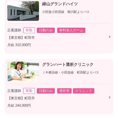
緑山グランドハイツ
小田急小田原線 鶴川駅よりバス
正看護師
常勤
日勤のみ
有料老人ホーム
【東京都】町田市
月給 310,000円
グランハート透析クリニック
ＪＲ横浜線・小田急線 町田駅よりバス
正看護師
常勤
日勤のみ
透析室
クリニック
【東京都】町田市
月給 244,000円