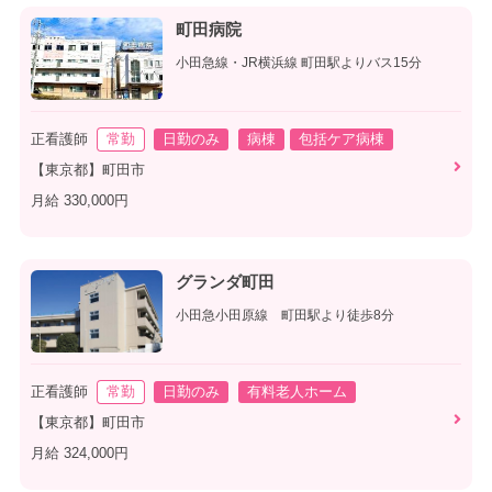
町田病院
小田急線・JR横浜線 町田駅よりバス15分
正看護師
常勤
日勤のみ
病棟
包括ケア病棟
【東京都】町田市
月給 330,000円
グランダ町田
小田急小田原線 町田駅より徒歩8分
正看護師
常勤
日勤のみ
有料老人ホーム
【東京都】町田市
月給 324,000円