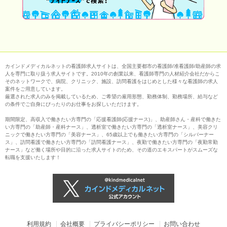
カインドメディカルネットの看護師求人サイトは、全国主要都市の看護師/准看護師/助産師の求
人を専門に取り扱う求人サイトです。2010年の創業以来、看護師専門の人材紹介会社だからこ
そのネットワークで、病院、クリニック、施設、訪問看護をはじめとした様々な看護師の求人
案件をご用意しています。
厳選された求人のみを掲載しているため、ご希望の雇用形態、勤務体制、勤務場所、給与など
の条件でご自身にぴったりのお仕事をお探しいただけます。
期間限定、高収入で働きたい方専門の「応援看護師(応援ナース)」、助産師さん・産科で働きた
い方専門の「助産師・産科ナース」、透析室で働きたい方専門の「透析室ナース」、美容クリ
ニックで働きたい方専門の「美容ナース」、65歳以上でも働きたい方専門の「シルバーナー
ス」、訪問看護で働きたい方専門の「訪問看護ナース」、夜勤で働きたい方専門の「夜勤常勤
ナース」など働く場所や目的に沿った求人サイトのため、その道のエキスパートがスムーズな
転職を支援いたします！
利用規約
会社概要
プライバシーポリシー
お問い合わせ