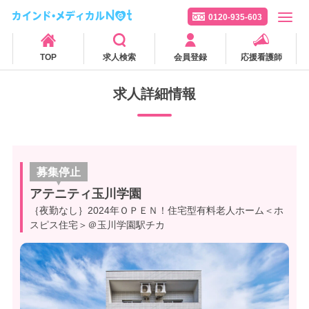
0120-935-603
TOP
求人検索
会員登録
応援看護師
求人詳細情報
募集停止
アテニティ玉川学園
｛夜勤なし｝2024年ＯＰＥＮ！住宅型有料老人ホーム＜ホ
スピス住宅＞＠玉川学園駅チカ