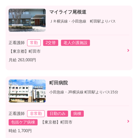
マイライフ尾根道
ＪＲ横浜線・小田急線 町田駅よりバス
正看護師
常勤
2交替
老人介護施設
【東京都】町田市
月給 263,000円
町田病院
小田急線・JR横浜線 町田駅よりバス15分
正看護師
非常勤
日勤のみ
病棟
包括ケア病棟
【東京都】町田市
時給 1,700円