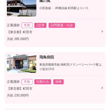
楓の風
小田急線・ JR横浜線 町田駅よりバス
正看護師
常勤
2交替
訪問看護・往診
【東京都】町田市
月給 285,000円
飛鳥病院
東急田園都市線 南町田クランベリーパーク駅よ
り徒歩15分
正看護師
常勤
日勤のみ
病棟
【東京都】町田市
月給 230,000円