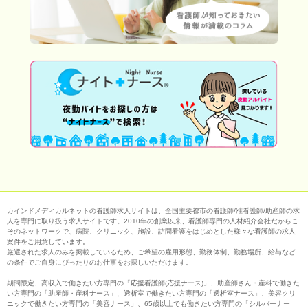
カインドメディカルネットの看護師求人サイトは、全国主要都市の看護師/准看護師/助産師の求
人を専門に取り扱う求人サイトです。2010年の創業以来、看護師専門の人材紹介会社だからこ
そのネットワークで、病院、クリニック、施設、訪問看護をはじめとした様々な看護師の求人
案件をご用意しています。
厳選された求人のみを掲載しているため、ご希望の雇用形態、勤務体制、勤務場所、給与など
の条件でご自身にぴったりのお仕事をお探しいただけます。
期間限定、高収入で働きたい方専門の「応援看護師(応援ナース)」、助産師さん・産科で働きた
い方専門の「助産師・産科ナース」、透析室で働きたい方専門の「透析室ナース」、美容クリ
ニックで働きたい方専門の「美容ナース」、65歳以上でも働きたい方専門の「シルバーナー