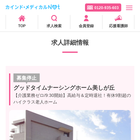
0120-935-603
TOP
求人検索
会員登録
応援看護師
求人詳細情報
募集停止
グッドタイムナーシングホーム美しが丘
【介護業務ゼロ/9:30開始】高給与＆定時退社！有休9割超の
ハイクラス老人ホーム