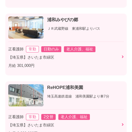
浦和みやびの郷
ＪＲ武蔵野線 東浦和駅よりバス
正看護師
常勤
日勤のみ
老人介護、福祉
【埼玉県】さいたま市緑区
月給 301,000円
ReHOPE浦和美園
埼玉高速鉄道線 浦和美園駅より車7分
正看護師
常勤
2交替
老人介護、福祉
【埼玉県】さいたま市緑区