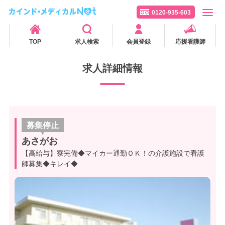
0120-935-603
TOP
求人検索
会員登録
応援看護師
求人詳細情報
募集停止
あさがお
【高給与】寮完備◆マイカー通勤ＯＫ！の介護施設で看護
師募集◆キレイ◆