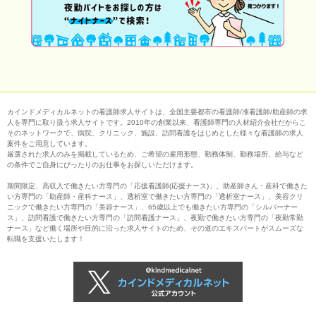
カインドメディカルネットの看護師求人サイトは、全国主要都市の看護師/准看護師/助産師の求
人を専門に取り扱う求人サイトです。2010年の創業以来、看護師専門の人材紹介会社だからこ
そのネットワークで、病院、クリニック、施設、訪問看護をはじめとした様々な看護師の求人
案件をご用意しています。
厳選された求人のみを掲載しているため、ご希望の雇用形態、勤務体制、勤務場所、給与など
の条件でご自身にぴったりのお仕事をお探しいただけます。
期間限定、高収入で働きたい方専門の「応援看護師(応援ナース)」、助産師さん・産科で働きた
い方専門の「助産師・産科ナース」、透析室で働きたい方専門の「透析室ナース」、美容クリ
ニックで働きたい方専門の「美容ナース」、65歳以上でも働きたい方専門の「シルバーナー
ス」、訪問看護で働きたい方専門の「訪問看護ナース」、夜勤で働きたい方専門の「夜勤常勤
ナース」など働く場所や目的に沿った求人サイトのため、その道のエキスパートがスムーズな
転職を支援いたします！