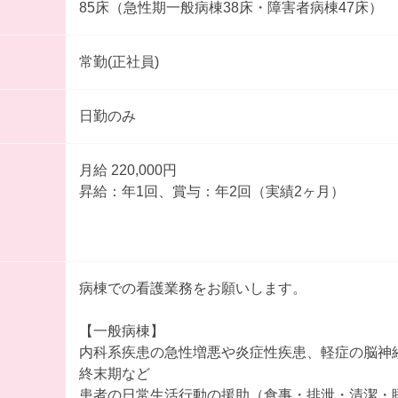
85床（急性期一般病棟38床・障害者病棟47床）
常勤(正社員)
日勤のみ
月給 220,000円
昇給：年1回、賞与：年2回（実績2ヶ月）
病棟での看護業務をお願いします。
【一般病棟】
内科系疾患の急性増悪や炎症性疾患、軽症の脳神
終末期など
患者の日常生活行動の援助（食事・排泄・清潔・