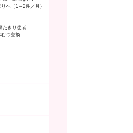
りへ（1～2件／月）
寝たきり患者
おむつ交換