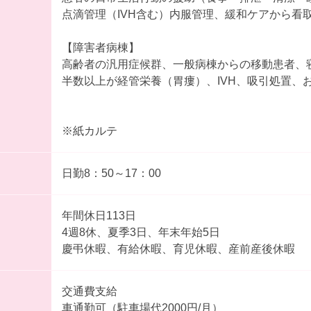
点滴管理（IVH含む）内服管理、緩和ケアから看取
【障害者病棟】
高齢者の汎用症候群、一般病棟からの移動患者、
半数以上が経管栄養（胃瘻）、IVH、吸引処置、
※紙カルテ
日勤8：50～17：00
年間休日113日
4週8休、夏季3日、年末年始5日
慶弔休暇、有給休暇、育児休暇、産前産後休暇
交通費支給
車通勤可（駐車場代2000円/月）