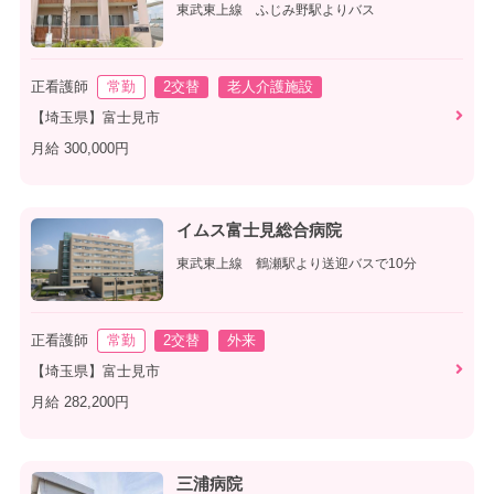
東武東上線 ふじみ野駅よりバス
正看護師
常勤
2交替
老人介護施設
【埼玉県】富士見市
月給 300,000円
イムス富士見総合病院
東武東上線 鶴瀬駅より送迎バスで10分
正看護師
常勤
2交替
外来
【埼玉県】富士見市
月給 282,200円
三浦病院