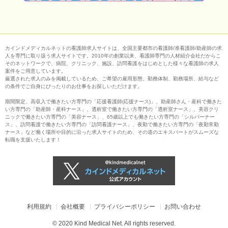
カインドメディカルネットの看護師求人サイトは、全国主要都市の看護師/准看護師/助産師の求
人を専門に取り扱う求人サイトです。2010年の創業以来、看護師専門の人材紹介会社だからこ
そのネットワークで、病院、クリニック、施設、訪問看護をはじめとした様々な看護師の求人
案件をご用意しています。
厳選された求人のみを掲載しているため、ご希望の雇用形態、勤務体制、勤務場所、給与など
の条件でご自身にぴったりのお仕事をお探しいただけます。
期間限定、高収入で働きたい方専門の「応援看護師(応援ナース)」、助産師さん・産科で働きた
い方専門の「助産師・産科ナース」、透析室で働きたい方専門の「透析室ナース」、美容クリ
ニックで働きたい方専門の「美容ナース」、65歳以上でも働きたい方専門の「シルバーナー
ス」、訪問看護で働きたい方専門の「訪問看護ナース」、夜勤で働きたい方専門の「夜勤常勤
ナース」など働く場所や目的に沿った求人サイトのため、その道のエキスパートがスムーズな
転職を支援いたします！
利用規約
会社概要
プライバシーポリシー
お問い合わせ
© 2020 Kind Medical Net. All rights reserved.