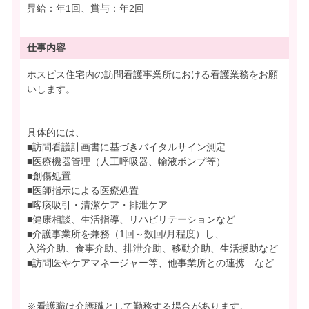
昇給：年1回、賞与：年2回
仕事内容
ホスピス住宅内の訪問看護事業所における看護業務をお願
いします。
具体的には、
■訪問看護計画書に基づきバイタルサイン測定
■医療機器管理（人工呼吸器、輸液ポンプ等）
■創傷処置
■医師指示による医療処置
■喀痰吸引・清潔ケア・排泄ケア
■健康相談、生活指導、リハビリテーションなど
■介護事業所を兼務（1回～数回/月程度）し、
入浴介助、食事介助、排泄介助、移動介助、生活援助など
■訪問医やケアマネージャー等、他事業所との連携 など
※看護職は介護職として勤務する場合があります。