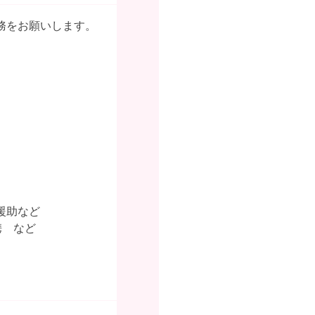
務をお願いします。
援助など
携 など
。