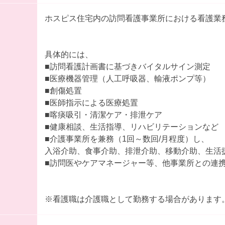
ホスピス住宅内の訪問看護事業所における看護業
具体的には、
■訪問看護計画書に基づきバイタルサイン測定
■医療機器管理（人工呼吸器、輸液ポンプ等）
■創傷処置
■医師指示による医療処置
■喀痰吸引・清潔ケア・排泄ケア
■健康相談、生活指導、リハビリテーションなど
■介護事業所を兼務（1回～数回/月程度）し、
入浴介助、食事介助、排泄介助、移動介助、生活
■訪問医やケアマネージャー等、他事業所との連
※看護職は介護職として勤務する場合があります