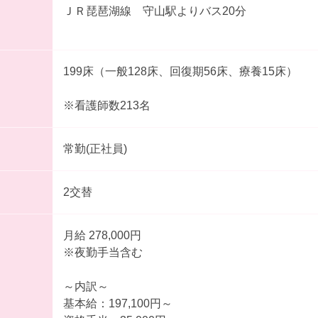
ＪＲ琵琶湖線 守山駅よりバス20分
199床（一般128床、回復期56床、療養15床）
※看護師数213名
常勤(正社員)
2交替
月給 278,000円
※夜勤手当含む
～内訳～
基本給：197,100円～