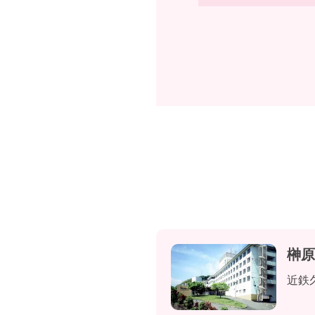
榊原
近鉄