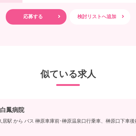
似ている求人
白鳳病院
久居駅 から バス 榊原車庫前･榊原温泉口行乗車、榊原口下車