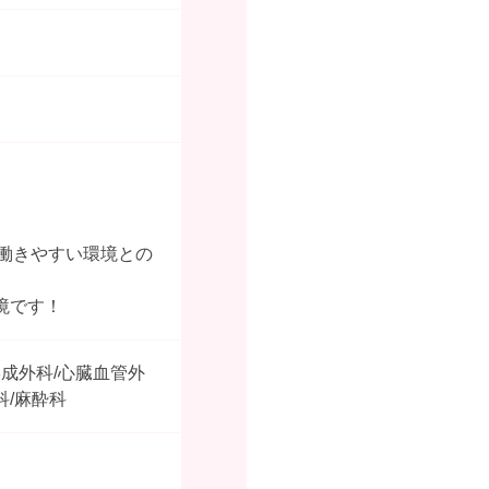
ら働きやすい環境との
境です！
形成外科/心臓血管外
科/麻酔科