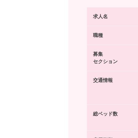
求人名
職種
募集
セクション
交通情報
総ベッド数