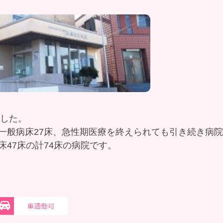
ました。
一般病床27床、急性期医療を終えられても引き続き病
床47床の計74床の病院です。