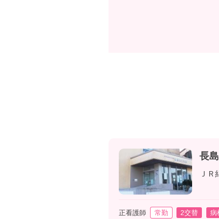
長島
ＪＲ
正看護師
常勤
2交替
病