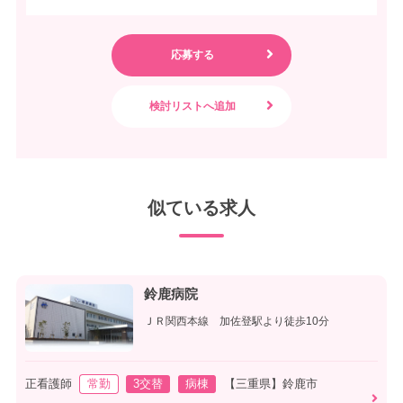
似ている求人
鈴鹿病院
ＪＲ関西本線 加佐登駅より徒歩10分
正看護師
常勤
3交替
病棟
【三重県】鈴鹿市