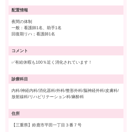
配置情報
夜間の体制
一般：看護師1名、助手1名
回復期リハ；看護師1名
コメント
✅有給休暇も100％近く消化されています！
診療科目
内科/神経内科/消化器科/外科/整形外科/脳神経外科/皮膚科/
放射線科/リハビリテーション科/麻酔科
住所
【三重県】鈴鹿市平田一丁目３番７号