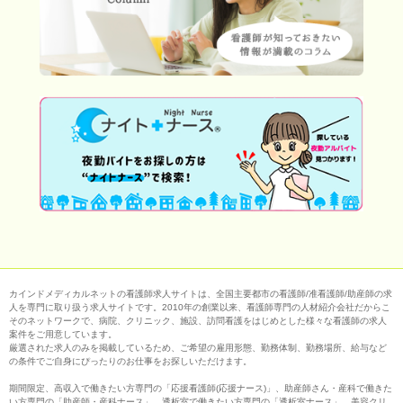
カインドメディカルネットの看護師求人サイトは、全国主要都市の看護師/准看護師/助産師の求
人を専門に取り扱う求人サイトです。2010年の創業以来、看護師専門の人材紹介会社だからこ
そのネットワークで、病院、クリニック、施設、訪問看護をはじめとした様々な看護師の求人
案件をご用意しています。
厳選された求人のみを掲載しているため、ご希望の雇用形態、勤務体制、勤務場所、給与など
の条件でご自身にぴったりのお仕事をお探しいただけます。
期間限定、高収入で働きたい方専門の「応援看護師(応援ナース)」、助産師さん・産科で働きた
い方専門の「助産師・産科ナース」、透析室で働きたい方専門の「透析室ナース」、美容クリ