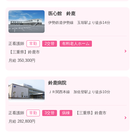
医心館 鈴鹿
伊勢鉄道伊勢線 玉垣駅より徒歩14分
正看護師
常勤
2交替
有料老人ホーム
【三重県】鈴鹿市
月給 350,300円
鈴鹿病院
ＪＲ関西本線 加佐登駅より徒歩10分
正看護師
常勤
3交替
病棟
【三重県】鈴鹿市
月給 282,800円